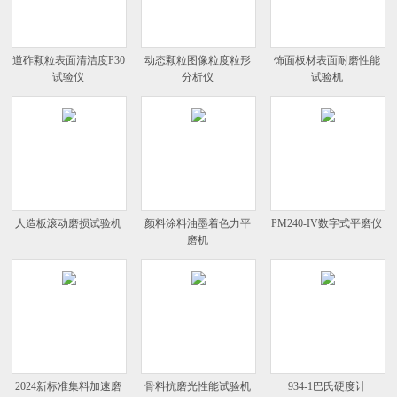
道砟颗粒表面清洁度P30
动态颗粒图像粒度粒形
饰面板材表面耐磨性能
试验仪
分析仪
试验机
人造板滚动磨损试验机
颜料涂料油墨着色力平
PM240-IV数字式平磨仪
磨机
2024新标准集料加速磨
骨料抗磨光性能试验机
934-1巴氏硬度计