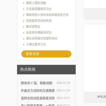
建筑工程检测器
贝克曼梁路面弯沉仪
钢结构防火涂料涂层厚度测定方法
变角板剪切试验夹具
碟式液限仪
动态变形模量测试仪
灌水法快速压实度检测仪
土壤比重浮力仪
查看全部
热点新闻
精准测 U 值，赋能绿建：
2026-01-28
上海乐傲的传热系数测量
井盖压力试验机在道路建
2024-11-20
WX-
仪守护建筑节能底线
设中的作用是什么？
选择全自动低温柔度试验
2024-10-23
仪，需要注意哪些事项？
岩心取样不再难：一探双
2024-07-22