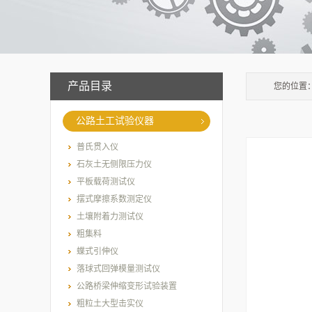
产品目录
您的位置
公路土工试验仪器
普氏贯入仪
石灰土无侧限压力仪
平板载荷测试仪
摆式摩擦系数测定仪
土壤附着力测试仪
粗集料
蝶式引伸仪
落球式回弹模量测试仪
公路桥梁伸缩变形试验装置
粗粒土大型击实仪