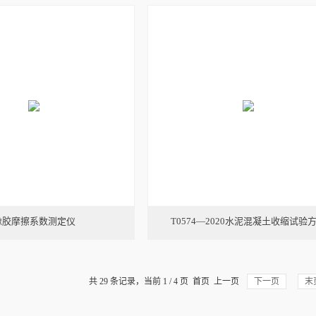
橡胶摩擦系数测定仪
T0574—2020水泥混凝土收缩试验
共 29 条记录，当前 1 / 4 页 首页 上一页
下一页
末