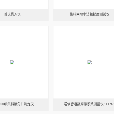
普氏贯入仪
集料间隙率法粗糙度测试仪
2000细集料棱角性测定仪
通信管道静摩擦系数测量仪STT-97