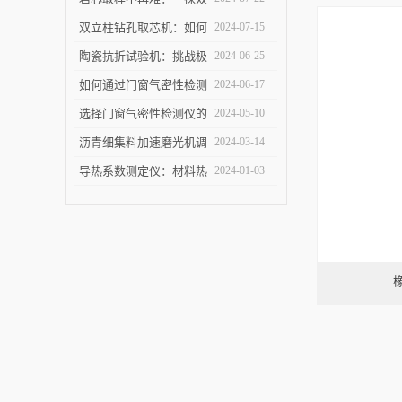
立柱钻孔取芯机的奥秘
双立柱钻孔取芯机：如何
2024-07-15
提高地质取样的精确度与
陶瓷抗折试验机：挑战极
2024-06-25
效率？
限，提升可能
如何通过门窗气密性检测
2024-06-17
仪节能？
选择门窗气密性检测仪的
2024-05-10
关键因素是什么？
沥青细集料加速磨光机调
2024-03-14
试完毕紧急发货
导热系数测定仪：材料热
2024-01-03
导率的准确测量利器