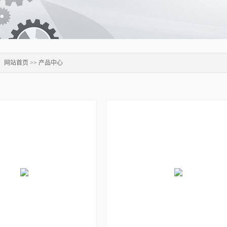
：
网站首页
>>
产品中心