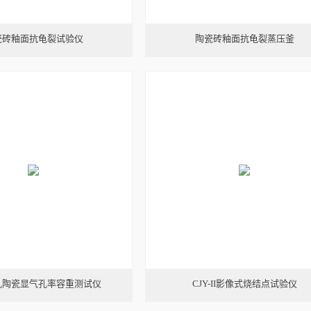
瓷砖釉面抗龟裂试验仪
陶瓷砖釉面抗龟裂蒸压釜
孔陶瓷显气孔率容重测试仪
CJY-II影像式烧结点试验仪