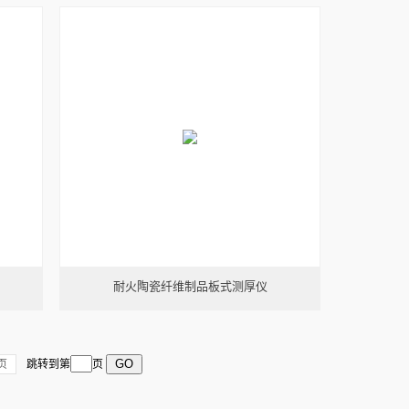
耐火陶瓷纤维制品板式测厚仪
页
跳转到第
页