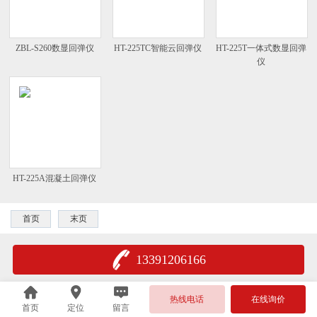
ZBL-S260数显回弹仪
HT-225TC智能云回弹仪
HT-225T一体式数显回弹
仪
HT-225A混凝土回弹仪
首页
末页
13391206166
热线电话
在线询价
首页
定位
留言