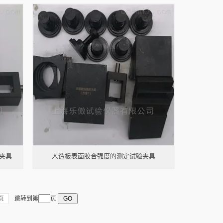
定夹具
人造板表面胶合强度的测定试验夹具
页
跳转到第
页