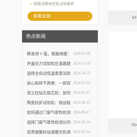
树脂浇铸体性能试验模具
查看全部
φ
热点新闻
精准测 U 值，赋能绿建：
2026-01-28
上海乐傲的传热系数测量
井盖压力试验机在道路建
2024-11-20
仪守护建筑节能底线
设中的作用是什么？
选择全自动低温柔度试验
2024-10-23
仪，需要注意哪些事项？
岩心取样不再难：一探双
2024-07-22
立柱钻孔取芯机的奥秘
双立柱钻孔取芯机：如何
2024-07-15
提高地质取样的精确度与
陶瓷抗折试验机：挑战极
2024-06-25
效率？
限，提升可能
如何通过门窗气密性检测
2024-06-17
仪节能？
选择门窗气密性检测仪的
2024-05-10
7
关键因素是什么？
沥青细集料加速磨光机调
2024-03-14