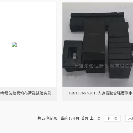
力金属波纹管均布荷载试验夹具
GB/T17657-2013人造板胶合强度测
共 29 条记录，当前 1 / 4 页 首页 上一页
下一页
末