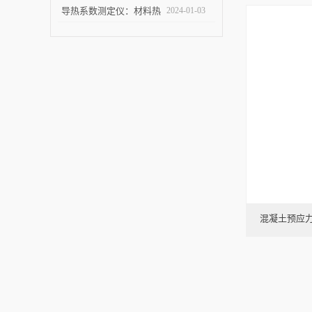
试完毕紧急发货
导热系数测定仪：材料热
2024-01-03
导率的准确测量利器
混凝土预应