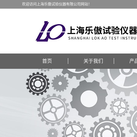
欢迎访问上海乐傲试验仪器有限公司网站！
首页
关于我们
产