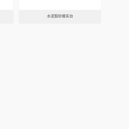
水泥胶砂振实台