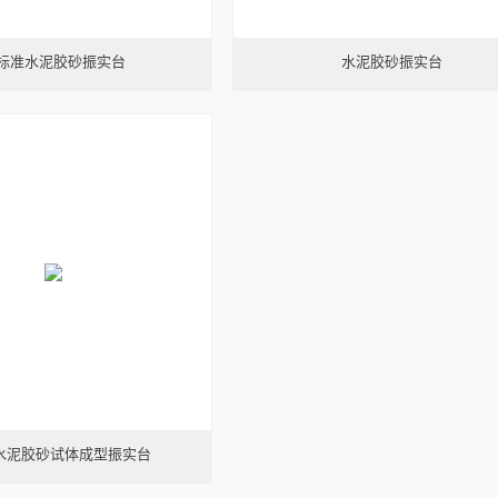
标准水泥胶砂振实台
水泥胶砂振实台
96水泥胶砂试体成型振实台