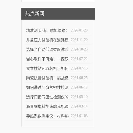
热点新闻
精准测 U 值，赋能绿建：
2026-01-28
上海乐傲的传热系数测量
井盖压力试验机在道路建
2024-11-20
仪守护建筑节能底线
设中的作用是什么？
选择全自动低温柔度试验
2024-10-23
仪，需要注意哪些事项？
岩心取样不再难：一探双
2024-07-22
立柱钻孔取芯机的奥秘
双立柱钻孔取芯机：如何
2024-07-15
提高地质取样的精确度与
陶瓷抗折试验机：挑战极
2024-06-25
效率？
限，提升可能
如何通过门窗气密性检测
2024-06-17
仪节能？
选择门窗气密性检测仪的
2024-05-10
关键因素是什么？
沥青细集料加速磨光机调
2024-03-14
试完毕紧急发货
导热系数测定仪：材料热
2024-01-03
导率的准确测量利器