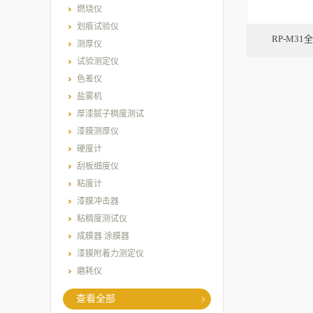
燃烧仪
划痕试验仪
RP-M3
测厚仪
试验测定仪
色差仪
盐雾机
厚漆腻子稠度测试
漆膜测厚仪
硬度计
刮板细度仪
粘度计
漆膜冲击器
粘稠度测试仪
成膜器 涂膜器
漆膜附着力测定仪
磨耗仪
查看全部