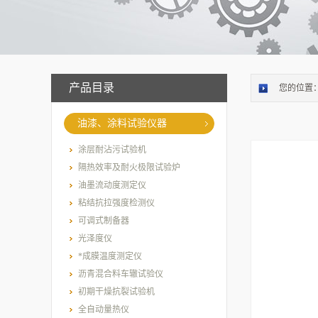
产品目录
您的位置
油漆、涂料试验仪器
涂层耐沾污试验机
隔热效率及耐火极限试验炉
油墨流动度测定仪
粘结抗拉强度检测仪
可调式制备器
光泽度仪
*成膜温度测定仪
沥青混合料车辙试验仪
初期干燥抗裂试验机
全自动量热仪