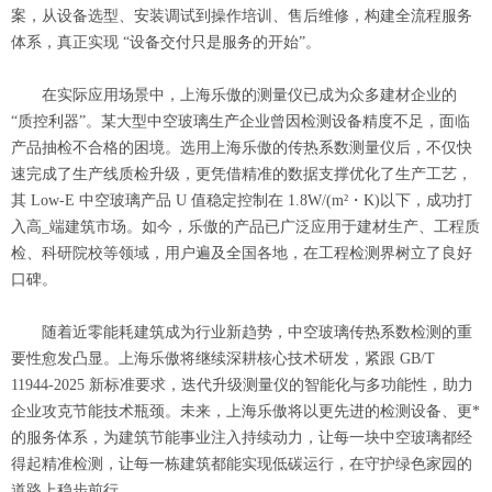
案，从设备选型、安装调试到操作培训、售后维修，构建全流程服务
体系，真正实现 “设备交付只是服务的开始”。
在实际应用场景中，上海乐傲的测量仪已成为众多建材企业的
“质控利器”。某大型中空玻璃生产企业曾因检测设备精度不足，面临
产品抽检不合格的困境。选用上海乐傲的传热系数测量仪后，不仅快
速完成了生产线质检升级，更凭借精准的数据支撑优化了生产工艺，
其 Low-E 中空玻璃产品 U 值稳定控制在 1.8W/(m²・K)以下，成功打
入高_端建筑市场。如今，乐傲的产品已广泛应用于建材生产、工程质
检、科研院校等领域，用户遍及全国各地，在工程检测界树立了良好
口碑。
随着近零能耗建筑成为行业新趋势，中空玻璃传热系数检测的重
要性愈发凸显。上海乐傲将继续深耕核心技术研发，紧跟 GB/T
11944-2025 新标准要求，迭代升级测量仪的智能化与多功能性，助力
企业攻克节能技术瓶颈。未来，上海乐傲将以更先进的检测设备、更*
的服务体系，为建筑节能事业注入持续动力，让每一块中空玻璃都经
得起精准检测，让每一栋建筑都能实现低碳运行，在守护绿色家园的
道路上稳步前行。