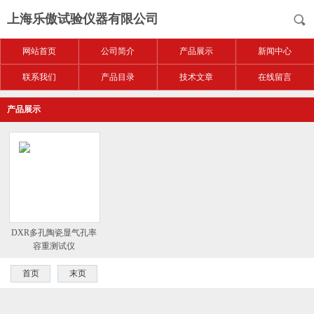
上海乐傲试验仪器有限公司
网站首页
公司简介
产品展示
新闻中心
联系我们
产品目录
技术文章
在线留言
产品展示
DXR多孔陶瓷显气孔率
容重测试仪
首页
末页