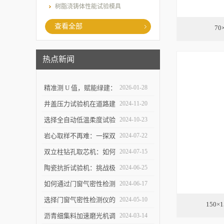
树脂浇铸体性能试验模具
查看全部
7
热点新闻
精准测 U 值，赋能绿建：
2026-01-28
上海乐傲的传热系数测量
井盖压力试验机在道路建
2024-11-20
仪守护建筑节能底线
设中的作用是什么？
选择全自动低温柔度试验
2024-10-23
仪，需要注意哪些事项？
岩心取样不再难：一探双
2024-07-22
立柱钻孔取芯机的奥秘
双立柱钻孔取芯机：如何
2024-07-15
提高地质取样的精确度与
陶瓷抗折试验机：挑战极
2024-06-25
效率？
限，提升可能
如何通过门窗气密性检测
2024-06-17
仪节能？
选择门窗气密性检测仪的
2024-05-10
150
关键因素是什么？
沥青细集料加速磨光机调
2024-03-14