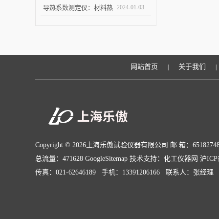
试完毕紧急发货
导热系数测定仪：材料热
2024-01-03
导率的准确测量利器
网站首页
关于我们
|
|
Copyright © 2026上海乐傲试验仪器有限公司 邮 箱：65182748
总流量：471628
GoogleSitemap
技术支持：
化工仪器网
沪ICP
传真：021-62646189 手机：13391206166 联系人：张经