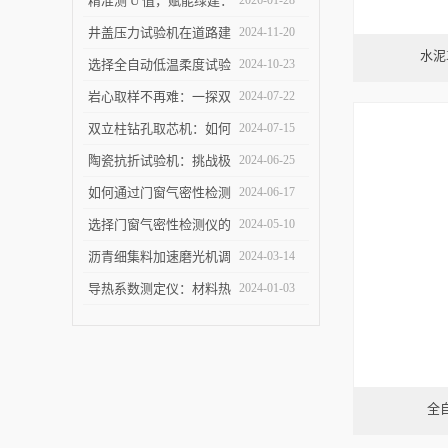
精准测 U 值，赋能绿建：
2026-01-28
上海乐傲的传热系数测量
井盖压力试验机在道路建
2024-11-20
水泥
仪守护建筑节能底线
设中的作用是什么？
选择全自动低温柔度试验
2024-10-23
仪，需要注意哪些事项？
岩心取样不再难：一探双
2024-07-22
立柱钻孔取芯机的奥秘
双立柱钻孔取芯机：如何
2024-07-15
提高地质取样的精确度与
陶瓷抗折试验机：挑战极
2024-06-25
效率？
限，提升可能
如何通过门窗气密性检测
2024-06-17
仪节能？
选择门窗气密性检测仪的
2024-05-10
关键因素是什么？
沥青细集料加速磨光机调
2024-03-14
试完毕紧急发货
导热系数测定仪：材料热
2024-01-03
导率的准确测量利器
全