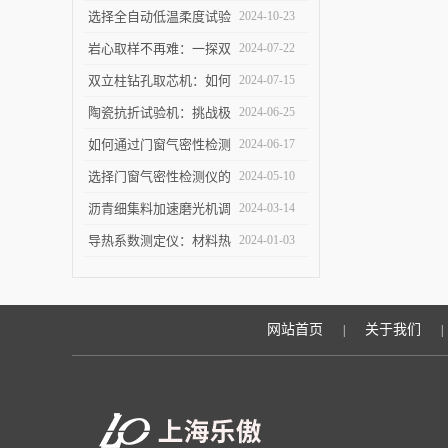
仪守护建筑节能底线
设中的作用是什么？
选择全自动低温柔度试验
2024-10-23
仪，需要注意哪些事项？
岩心取样不再难：一探双
2024-07-22
立柱钻孔取芯机的奥秘
双立柱钻孔取芯机：如何
2024-07-15
提高地质取样的精确度与
陶瓷抗折试验机：挑战极
2024-06-25
效率？
限，提升可能
如何通过门窗气密性检测
2024-06-17
仪节能？
选择门窗气密性检测仪的
2024-05-10
关键因素是什么？
沥青细集料加速磨光机调
2024-03-14
试完毕紧急发货
导热系数测定仪：材料热
2024-01-03
导率的准确测量利器
网站首页
关于我们
|
|