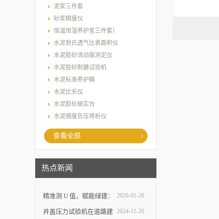
泥浆三件套
砂浆稠度仪
恒温恒湿养护室三件套）
水泥勃氏透气比表面积仪
水泥胶砂流动度测定仪
水泥胶砂耐磨试验机
水泥标准养护箱
水泥比长仪
水泥胶砂振实台
水泥细度负压筛析仪
查看全部
热点新闻
精准测 U 值，赋能绿建：
2026-01-28
上海乐傲的传热系数测量
井盖压力试验机在道路建
2024-11-20