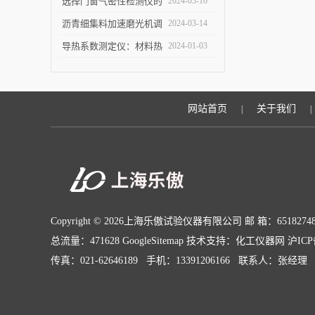
仪节能？
选择门窗气密性检测仪的
2024-05-10
关键因素是什么？
沥青细集料加速磨光机调
2024-03-14
试完毕紧急发货
导热系数测定仪：材料热
2024-01-03
导率的准确测量利器
网站首页
关于我们
|
|
Copyright © 2026上海乐傲试验仪器有限公司 邮 箱：65182748
总流量：471628
GoogleSitemap
技术支持：
化工仪器网
沪ICP
传真：021-62646189 手机：13391206166 联系人：张经