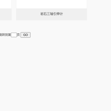
岩石三轴引伸计
 跳转到第
页