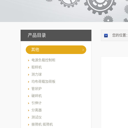
产品目录
您的位置
其他
电源负载控制柜
取样机
测力球
均布荷载加荷板
管状炉
破碎机
引伸计
分离器
测试仪
振筛机 摇筛机