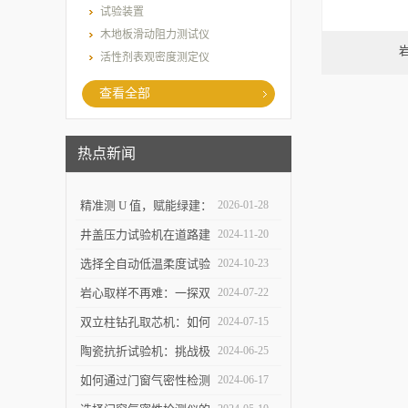
试验装置
木地板滑动阻力测试仪
活性剂表观密度测定仪
查看全部
热点新闻
精准测 U 值，赋能绿建：
2026-01-28
上海乐傲的传热系数测量
井盖压力试验机在道路建
2024-11-20
仪守护建筑节能底线
设中的作用是什么？
选择全自动低温柔度试验
2024-10-23
仪，需要注意哪些事项？
岩心取样不再难：一探双
2024-07-22
立柱钻孔取芯机的奥秘
双立柱钻孔取芯机：如何
2024-07-15
提高地质取样的精确度与
陶瓷抗折试验机：挑战极
2024-06-25
效率？
限，提升可能
如何通过门窗气密性检测
2024-06-17