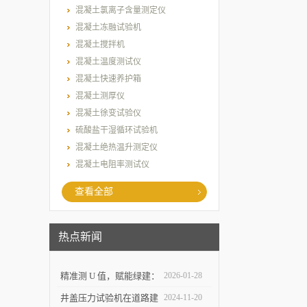
混凝土氯离子含量测定仪
混凝土冻融试验机
混凝土搅拌机
混凝土温度测试仪
混凝土快速养护箱
混凝土测厚仪
混凝土徐变试验仪
硫酸盐干湿循环试验机
混凝土绝热温升测定仪
混凝土电阻率测试仪
查看全部
热点新闻
精准测 U 值，赋能绿建：
2026-01-28
上海乐傲的传热系数测量
井盖压力试验机在道路建
2024-11-20