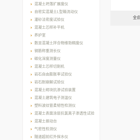
混凝土坍落扩展度仪
自密实混凝土L型箱流动仪
全
灌砂法密度试验仪
混凝土芯样补平机
养护室
数显混凝土拌合物维勃稠度仪
钢筋称重测长仪
碳化深度测量仪
混凝土芯样切割机
岩石自由膨胀率试验仪
岩石耐崩解试验仪
混凝土砌块抗渗试验装置
混凝土建筑电子测温仪
塑料波纹管柔韧性检测仪
混凝土表面涂层抗氯离子渗透性试验
装置
混凝土振动台
气密性检测仪
隧道超前红外探水仪