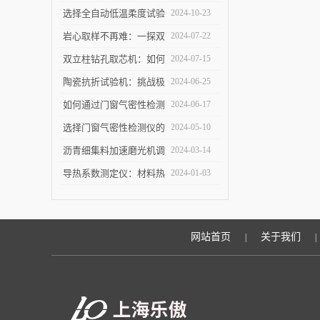
仪守护建筑节能底线
设中的作用是什么？
选择全自动低温柔度试验
2024-10-23
仪，需要注意哪些事项？
岩心取样不再难：一探双
2024-07-22
立柱钻孔取芯机的奥秘
双立柱钻孔取芯机：如何
2024-07-15
提高地质取样的精确度与
陶瓷抗折试验机：挑战极
2024-06-25
效率？
限，提升可能
如何通过门窗气密性检测
2024-06-17
仪节能？
选择门窗气密性检测仪的
2024-05-10
关键因素是什么？
沥青细集料加速磨光机调
2024-03-14
试完毕紧急发货
导热系数测定仪：材料热
2024-01-03
导率的准确测量利器
网站首页
关于我们
|
|