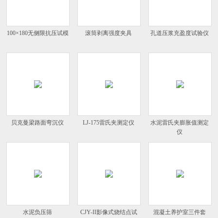
100×180无侧限抗压试模
滚筒剥离强度夹具
孔道压浆充盈度试验仪
贝克曼梁路面弯沉仪
LJ-175雷氏夹测定仪
水泥雷氏夹膨胀值测定
仪
水泥负压筛
CJY-II影像式烧结点试
混凝土养护室三件套