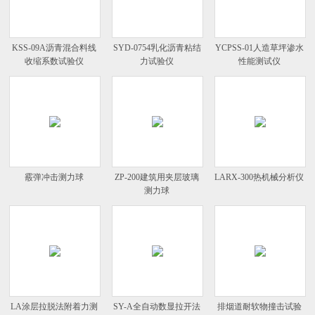
KSS-09A沥青混合料线
SYD-0754乳化沥青粘结
YCPSS-01人造草坪渗水
收缩系数试验仪
力试验仪
性能测试仪
霰弹冲击测力球
ZP-200建筑用夹层玻璃
LARX-300热机械分析仪
测力球
LA涂层拉脱法附着力测
SY-A全自动数显拉开法
排烟道耐软物撞击试验