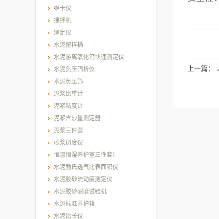
维卡仪
搅拌机
测定仪
水泥留样桶
水泥游离氧化钙快速测定仪
上一篇：
水泥负压筛析仪
水泥负压筛
泥浆比重计
泥浆粘度计
泥浆含沙量测定器
泥浆三件套
砂浆稠度仪
恒温恒湿养护室三件套）
水泥勃氏透气比表面积仪
水泥胶砂流动度测定仪
水泥胶砂耐磨试验机
水泥标准养护箱
水泥比长仪