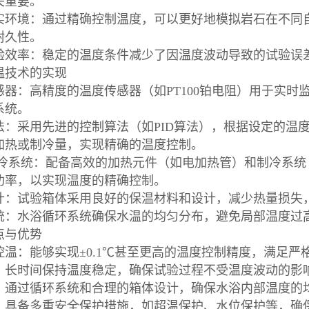
关重要。
实环境：通过精确控制温度，可以更好地模拟岩石在不同
耐久性。
验效率：稳定的温度条件减少了因温度波动导致的试验误
温技术的实现
感器：高精度的温度传感器（如PT100铂电阻）用于实
系统。
法：采用先进的控制算法（如PID算法），根据设定的温
加热或制冷量，实现精确的温度控制。
制冷系统：配备高效的加热元件（如电加热管）和制冷系
功率，以实现温度的精确控制。
计：试验箱体采用良好的保温材料和设计，减少热量损失
统：水浴循环系统确保水温的均匀分布，避免局部温度过
点与优势
控温：能够实现±0.1℃甚至更高的温度控制精度，满足
：长时间保持温度稳定，确保试验过程不受温度波动的
：通过循环系统和合理的箱体设计，确保水浴内部温度的
：具备多重安全保护措施，如超温保护、水位保护等，确