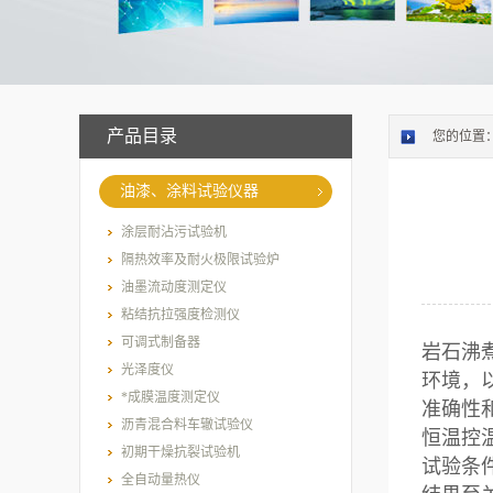
产品目录
您的位置
油漆、涂料试验仪器
涂层耐沾污试验机
隔热效率及耐火极限试验炉
油墨流动度测定仪
粘结抗拉强度检测仪
可调式制备器
岩石沸
光泽度仪
环境，
*成膜温度测定仪
准确性
沥青混合料车辙试验仪
恒温控
初期干燥抗裂试验机
试验条
全自动量热仪