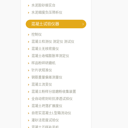
水泥胶砂振实台
水泥细度负压筛析仪
混凝土试验仪器
控制仪
混凝土检测仪 测定仪 测试仪
混凝土无核密度仪
混凝土收缩膨胀率测定仪
样品粉碎研磨机
针片状规准仪
钢筋重量偏差测量仪
混凝土流变仪
混凝土粉样分层磨粉收集装置
全自动密封砼抗渗透试验仪
混凝土坍落扩展度仪
自密实混凝土L型箱流动仪
灌砂法密度试验仪
混凝土芯样补平机