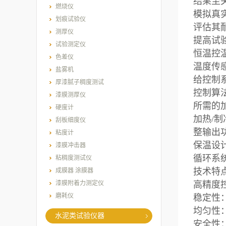
结果至
燃烧仪
模拟真
划痕试验仪
评估其
测厚仪
提高试
试验测定仪
恒温控
色差仪
温度传
盐雾机
给控制
厚漆腻子稠度测试
控制算
漆膜测厚仪
所需的
硬度计
加热/
刮板细度仪
整输出
粘度计
保温设
漆膜冲击器
循环系
粘稠度测试仪
技术特
成膜器 涂膜器
漆膜附着力测定仪
高精度
磨耗仪
稳定性
均匀性
水泥类试验仪器
安全性