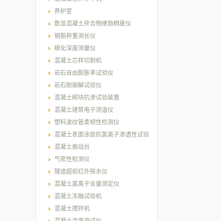
养护室
数显混凝土拌合物维勃稠度仪
钢筋称重测长仪
碳化深度测量仪
混凝土芯样切割机
岩石自由膨胀率试验仪
岩石耐崩解试验仪
混凝土砌块抗渗试验装置
混凝土建筑电子测温仪
塑料波纹管柔韧性检测仪
混凝土表面涂层抗氯离子渗透性试验
装置
混凝土振动台
气密性检测仪
隧道超前红外探水仪
混凝土氯离子含量测定仪
混凝土冻融试验机
混凝土搅拌机