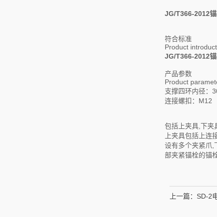
JG/T366-2012
锚
符合标准
Product introduct
JG/T366-2012
锚
产品参数
Product paramet
支撑四环内径：3
连接螺扣：M12
包括上夹具,下夹
上夹具包括上连接
设有多个夹紧爪,
部夹紧锚栓的锚栓
上一篇：
SD-