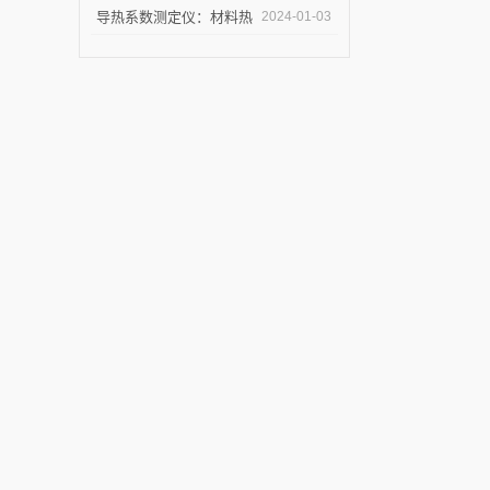
试完毕紧急发货
导热系数测定仪：材料热
2024-01-03
导率的准确测量利器