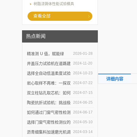
树脂浇铸体性能试验模具
查看全部
热点新闻
精准测 U 值，赋能绿
2026-01-28
建：上海乐傲的传热系数
井盖压力试验机在道路建
2024-11-20
测量仪守护建筑节能底线
设中的作用是什么？
选择全自动低温柔度试验
2024-10-23
详细内容
仪，需要注意哪些事项？
岩心取样不再难：一探双
2024-07-22
立柱钻孔取芯机的奥秘
双立柱钻孔取芯机：如何
2024-07-15
提高地质取样的精确度与
陶瓷抗折试验机：挑战极
2024-06-25
效率？
限，提升可能
如何通过门窗气密性检测
2024-06-17
仪节能？
选择门窗气密性检测仪的
2024-05-10
关键因素是什么？
沥青细集料加速磨光机调
2024-03-14