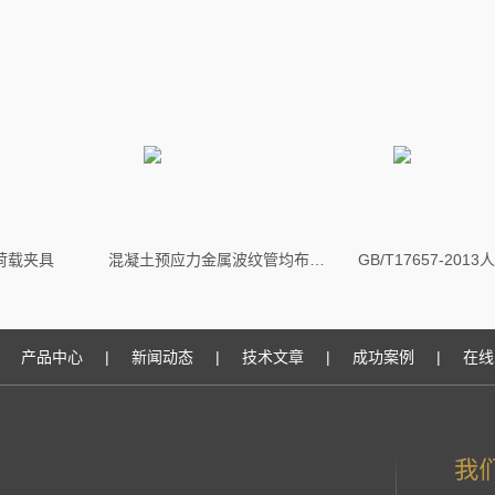
荷载夹具
混凝土预应力金属波纹管均布荷载试验夹具
产品中心
|
新闻动态
|
技术文章
|
成功案例
|
在线