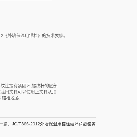
2012《外墙保温用锚栓》的技术要家。
螺纹连接有紧固环,螺纹杆的底部
试验用夹具可以使用上夹具从顶
时锚栓脱落.
一篇：
JG/T366-2012外墙保温用锚栓破坏荷载装置