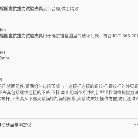
栓圆盘抗拔力试验夹具
设计合理,做工精致
ion
栓圆盘抗拔力试验夹具
用于确定锚栓圖盘的破坏荷款，符合JG/T 366-
ers
0mm
具
杆,紧固组件,紧固组件包括顶部与上连接杆连接的螺纹杆,螺纹杆的外壁
下夹具包括螺纹连接的下盖,下杆.本实用新型所述的新型锚栓圆盘抗拔力
螺杆,下夹具从下部夹紧锚栓的锚栓圆盘,夹紧效果好,操作方便,防止测试
2电动砂当量测定仪
下