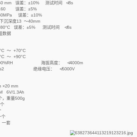
260 mm 误差：±10% 测试时间 ≮8s
0.60 误差：±5%
80MPa 误差：±10%
锤下沉深度13 ～40mm
～+80°C 误差：±5% 测试时间 ≮8s
组数据
C ～ +70°C
C ～ +90°C
100%RH 海拔高度： ≮4000m
m/s2 绝缘电压： ≮5000V
×20 mm
 6V/1.3Ah
，重量500g
个
个
一个
 一套