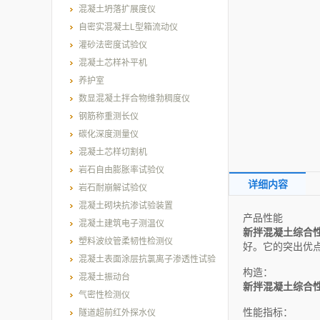
混凝土坍落扩展度仪
自密实混凝土L型箱流动仪
灌砂法密度试验仪
混凝土芯样补平机
养护室
数显混凝土拌合物维勃稠度仪
钢筋称重测长仪
碳化深度测量仪
混凝土芯样切割机
岩石自由膨胀率试验仪
详细内容
岩石耐崩解试验仪
混凝土砌块抗渗试验装置
产品性能
混凝土建筑电子测温仪
新拌混凝土综合
塑料波纹管柔韧性检测仪
好。它的突出优
混凝土表面涂层抗氯离子渗透性试验
构造：
装置
混凝土振动台
新拌混凝土综合
气密性检测仪
性能指标：
隧道超前红外探水仪