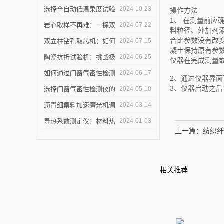
测量仪守护建筑节能底线
设中的作用是什么？
选择全自动低温柔度试验
2024-10-23
操作方法
1、
在测量前应确
仪，需要注意哪些事项？
岩心取样不再难：一探双
2024-07-22
料粒径、外加剂
合比参数没有改
立柱钻孔取芯机的奥秘
双立柱钻孔取芯机：如何
2024-07-15
凝土保持原有参
提高地质取样的精确度与
陶瓷抗折试验机：挑战极
2024-06-25
仪器在完成测量
效率？
限，提升可能
如何通过门窗气密性检测
2024-06-17
2、
通过仪器界面
3
、
仪器启动之后
仪节能？
选择门窗气密性检测仪的
2024-05-10
关键因素是什么？
沥青细集料加速磨光机调
2024-03-14
试完毕紧急发货
导热系数测定仪：材料热
2024-01-03
上一篇：
纺织纤
导率的准确测量利器
相关推荐