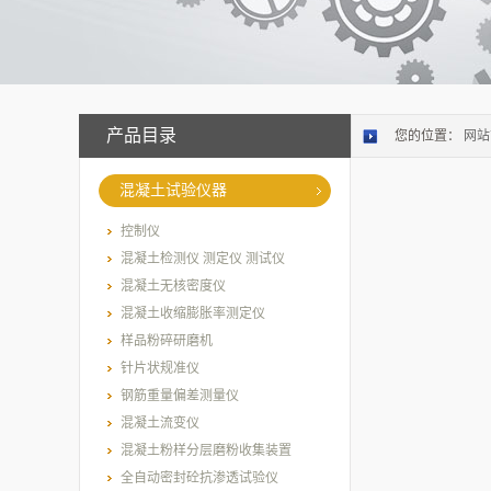
产品目录
您的位置：
网站
混凝土试验仪器
控制仪
混凝土检测仪 测定仪 测试仪
混凝土无核密度仪
混凝土收缩膨胀率测定仪
样品粉碎研磨机
针片状规准仪
钢筋重量偏差测量仪
混凝土流变仪
混凝土粉样分层磨粉收集装置
全自动密封砼抗渗透试验仪