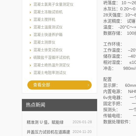
坍落度： 10 ～
混凝土氯离子含量测定仪
水灰比：0.20～
混凝土冻融试验机
28天强度：10～
混凝土搅拌机
水泥稠度： 试
温度： -20°C
混凝土温度测试仪
数据存储： 100
混凝土快速养护箱
混凝土测厚仪
工作环境：
工作温度： –20°
混凝土徐变试验仪
储存温度： –40°
硫酸盐干湿循环试验机
相对湿度： ≤
混凝土绝热温升测定仪
冲击： 980
混凝土电阻率测试仪
配置
查看全部
显示屏： 60mm 
内置电源： NiHM
6v充电器： 一个
固定手把： 一
热点新闻
探测头： 一
传输电缆： 
数据处理软件：
精准测 U 值，赋能绿
2026-01-28
建：上海乐傲的传热系数
井盖压力试验机在道路建
2024-11-20