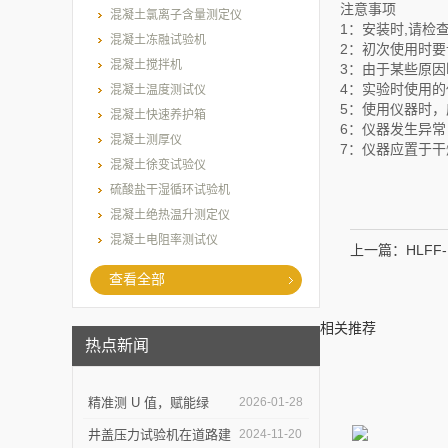
注意事项
混凝土氯离子含量测定仪
1：安装时,请检
混凝土冻融试验机
2：初次使用时
混凝土搅拌机
3：由于某些原
4：实验时使用
混凝土温度测试仪
5：使用仪器时
混凝土快速养护箱
6：仪器发生异
混凝土测厚仪
7：仪器应置于
混凝土徐变试验仪
硫酸盐干湿循环试验机
混凝土绝热温升测定仪
混凝土电阻率测试仪
上一篇：
HLF
查看全部
相关推荐
热点新闻
精准测 U 值，赋能绿
2026-01-28
建：上海乐傲的传热系数
井盖压力试验机在道路建
2024-11-20