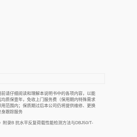
用前请仔细阅读和理解本说明书中的各项内容，以能
机均质保壹年，免收上门服务费（保用期内特殊需求
保用范围内；保质期过后本公司仍将提供维修、更换
终身跟踪服务
准》附录B 抗水平反复荷载性能检测方法与DBJ50/T-