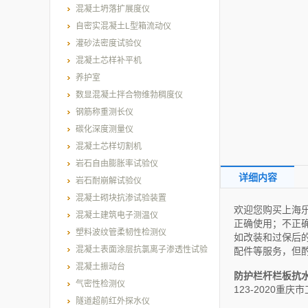
混凝土坍落扩展度仪
自密实混凝土L型箱流动仪
灌砂法密度试验仪
混凝土芯样补平机
养护室
数显混凝土拌合物维勃稠度仪
钢筋称重测长仪
碳化深度测量仪
混凝土芯样切割机
岩石自由膨胀率试验仪
详细内容
岩石耐崩解试验仪
混凝土砌块抗渗试验装置
欢迎您购买上海
混凝土建筑电子测温仪
正确使用；不正
塑料波纹管柔韧性检测仪
如改装和过保后
混凝土表面涂层抗氯离子渗透性试验
配件等服务，但
装置
混凝土振动台
防护栏杆栏板抗
气密性检测仪
123-2020
隧道超前红外探水仪