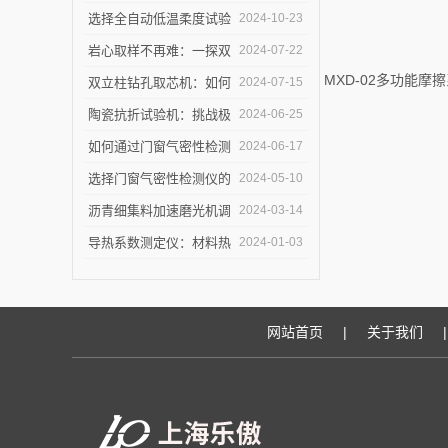
测量仪守护建筑节能底线
设中的作用是什么？
选择全自动低温柔度试验
2024-10-23
仪，需要注意哪些事项？
岩心取样不再难：一探双
2024-07-22
MXD-02多功能摩
立柱钻孔取芯机的奥秘
双立柱钻孔取芯机：如何
2024-07-15
提高地质取样的精确度与
陶瓷抗折试验机：挑战极
2024-06-25
效率？
限，提升可能
如何通过门窗气密性检测
2024-06-17
仪节能？
选择门窗气密性检测仪的
2024-05-10
关键因素是什么？
沥青细集料加速磨光机调
2024-03-14
试完毕紧急发货
导热系数测定仪：材料热
2024-01-03
导率的准确测量利器
网站首页
|
关于我们
|