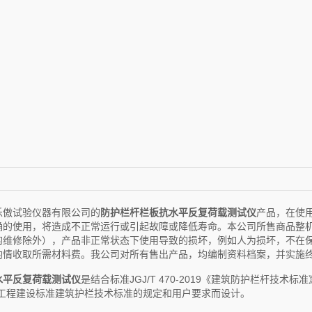
乐傲试验仪器有限公司的
防护栏杆栏板抗水平反复荷载测试仪
产品，在使
确的使用，将造成不正常运行或引起故障或降低寿命。本公司所售商品整
的维修除外），产品非正常状态下使用导致的损坏，例如人为损坏，不在
酌情收取所需材料费。我公司对所有售出产品，均编制资料档案，并实施
水平反复荷载测试仪
是结合标准JGJ/T 470-2019《建筑防护栏杆技术标
重庆市工程建设标准建筑护栏技术标准的规定和用户要求而设计。