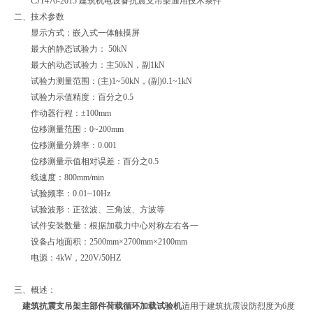
CJT476-2015 建筑机电设备抗震支吊架通用技术条件
二、技术参数
显示方式：嵌入式一体触摸屏
最大的静态试验力： 50kN
最大的动态试验力：主50kN，副1kN
试验力测量范围：(主)1~50kN，(副)0.1~1kN
试验力示值精度：百分之0.5
作动器行程：±100mm
位移测量范围：0~200mm
位移测量分辨率：0.001
位移测量示值相对误差：百分之0.5
线速度：800mm/min
试验频率：0.01~10Hz
试验波形：正弦波、三角波、方波等
试件安装数量：根据加载力中心对称左右各一
设备占地面积：2500mm×2700mm×2100mm
电源：4kW，220V/50HZ
三、概述：
建筑抗震支吊架主部件荷载循环加载试验机
适用于建筑抗震设防烈度为6度