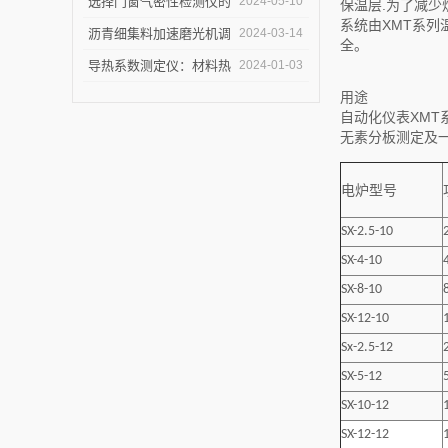
仪节能？
选择门窗气密性检测仪的
2024-05-10
保温层.为了减少
系统由XMT系列
关键因素是什么？
沥青细集料加速磨光机调
2024-03-14
全。
试完毕紧急发货
导热系数测定仪：材料热
2024-01-03
导率的准确测量利器
用途
自动化仪表XM
无素分板测定及
电炉型号
SX-2.5-10
SX-4-10
SX-8-10
SX-12-10
Sx-2.5-12
SX-5-12
SX-10-12
SX-12-12