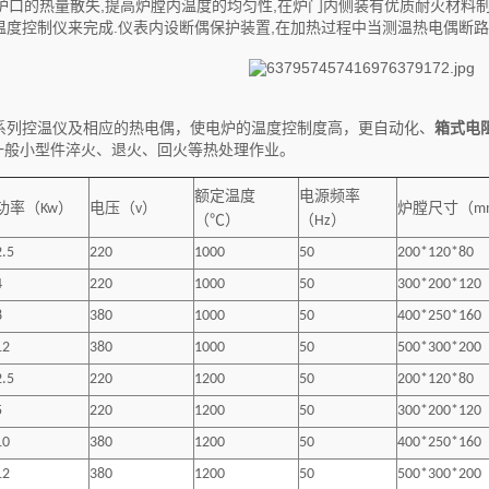
炉口的热量散失,提高炉膛内温度的均匀性,在炉门内侧装有优质耐火材料
温度控制仪来完成.仪表内设断偶保护装置,在加热过程中当测温热电偶断路
T系列控温仪及相应的热电偶，使电炉的温度控制度高，更自动化、
箱式电
一般小型件淬火、退火、回火等热处理作业。
额定温度
电源频率
功率（
Kw
）
电压（
v
）
炉膛尺寸（
m
（
℃
）
（
Hz
）
2.5
220
1000
50
200*120*80
4
220
1000
50
300*200*120
8
380
1000
50
400*250*160
12
380
1000
50
500*300*200
2.5
220
1200
50
200*120*80
5
220
1200
50
300*200*120
10
380
1200
50
400*250*160
12
380
1200
50
500*300*200