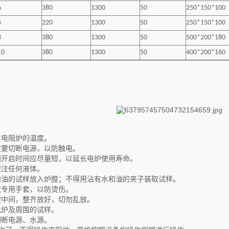
6
380
1300
50
250*150*100
4
220
1300
50
250*150*100
8
380
1300
50
500*200*180
10
380
1300
50
400*200*160
过电阻炉的温度。
定要切断电源，以防触电。
门开启时间应尽量短，以延长电炉使用寿命。
灌注任何液体。
水和油的试样放入炉膛；不得用沾有水和油的夹子装取试样。
戴专用手套，以防烫伤。
膛中间，整齐放好，切勿乱放。
电炉及周围的试样。
切断电源、水源。