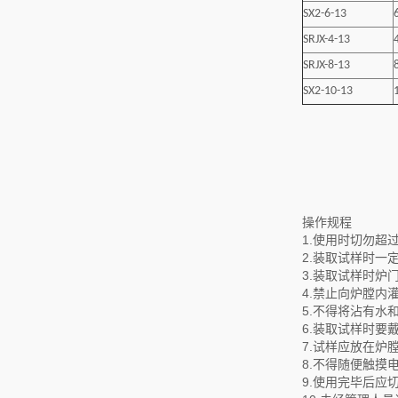
SX2-6-13
SRJX-4-13
SRJX-8-13
SX2-10-13
操作规程
1.使用时切勿超
2.装取试样时一
3.装取试样时炉
4.禁止向炉膛内
5.不得将沾有
6.装取试样时要
7.试样应放在炉
8.不得随便触摸
9.使用完毕后应