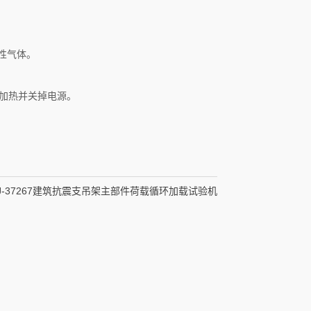
蚀性气体。
加热并关掉电源。
ZJ-37267建筑抗震支吊架主部件荷载循环加载试验机