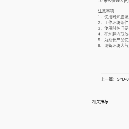
10.未经管理人
注意事项
1．使用时炉膛
2．工作环境条件
3．使用时炉门
4．在炉膛内取
5．为延长产品
6、设备环境大气压力
上一篇：
SYD
相关推荐