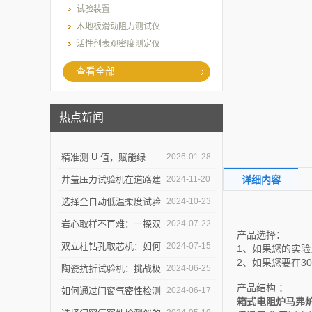
试验装置
木地板滑动阻力测试仪
活性剂表观密度测定仪
查看全部
热点新闻
精准测 U 值，赋能绿
2026-01-28
建：上海乐傲的传热系数
井盖压力试验机在道路建
2024-11-20
详细内容
测量仪守护建筑节能底线
设中的作用是什么？
选择全自动低温柔度试验
2024-10-23
仪，需要注意哪些事项？
岩心取样不再难：一探双
2024-07-22
产品选择：
立柱钻孔取芯机的奥秘
双立柱钻孔取芯机：如何
2024-07-15
1、如果您的实
2、如果您要在3
提高地质取样的精确度与
陶瓷抗折试验机：挑战极
2024-06-25
产品结构 ：
效率？
限，提升可能
如何通过门窗气密性检测
2024-06-17
箱式电阻炉马弗