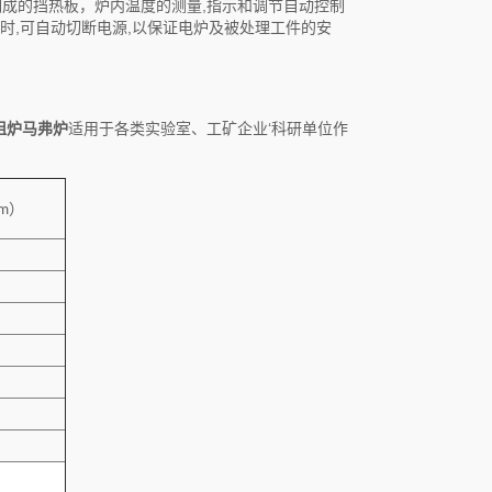
制成的挡热板，炉内温度的测量,指示和调节自动控制
时,可自动切断电源,以保证电炉及被处理工件的安
阻炉马弗炉
适用于各类实验室、工矿企业‘科研单位作
m
）