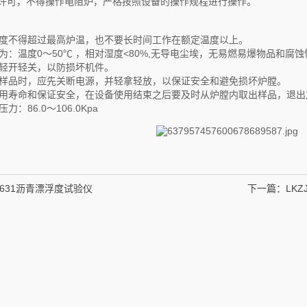
员许可，不得操作电阻炉，严格按照设备的操作规程进行操作。
温度不得超过最高炉温，也不要长时间工作在额定温度以上。
为：温度0～50℃ ，相对湿度<80%,无导电尘埃，无易燃易爆物品和腐
要轻开轻关，以防损坏机件。
放样品时，应先关断电源，并轻拿轻放，以保证安全和避免损坏炉膛。
使用寿命和保证安全，在设备使用结束之后要及时从炉膛内取出样品，退出
：86.0～106.0Kpa
-0631沥青漂浮度试验仪
下一篇：
LK