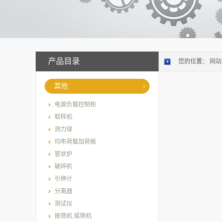
产品目录
您的位置：
网站
其他
电源负载控制柜
取样机
测力球
均布荷载加荷板
管状炉
破碎机
引伸计
分离器
测试仪
振筛机 摇筛机