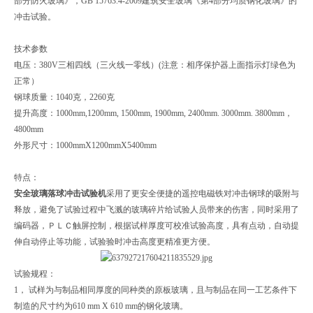
部分防火玻璃》，GB 15763.4-2009建筑安全玻璃《第4部分均质钢化玻璃》的
冲击试验。
技术参数
电压：380V三相四线（三火线一零线）(注意：相序保护器上面指示灯绿色为
正常）
钢球质量：1040克，2260克
提升高度：1000mm,1200mm, 1500mm, 1900mm, 2400mm. 3000mm. 3800mm，
4800mm
外形尺寸：1000mmX1200mmX5400mm
特点：
安全玻璃落球冲击试验机
采用了更安全便捷的遥控电磁铁对冲击钢球的吸附与
释放，避免了试验过程中飞溅的玻璃碎片给试验人员带来的伤害，同时采用了
编码器，ＰＬＣ触屏控制，根据试样厚度可校准试验高度，具有点动，自动提
伸自动停止等功能，试验验时冲击高度更精准更方便。
试验规程：
1， 试样为与制品相同厚度的同种类的原板玻璃，且与制品在同一工艺条件下
制造的尺寸约为610 mm X 610 mm的钢化玻璃。