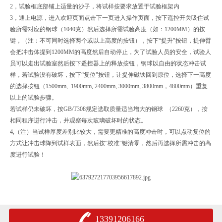
2，试验框底部铺上适量的沙子，将试样按要求放置于试验框架内
3，通上电源，进入欢迎页面点击下一页进入操作页面，按下遥控开关吸住试
验所需对应的钢球（1040克）然后选择所需试验高度（如：1200MM）的按
键，（注：不可同时选择两个或以上高度的按钮），按下“提升"按钮，提伸臂
会把冲击体提到1200MM的高度然后自动停止，为了试验人员的安全，试验人
员可以走出试验室然后按下遥控器上的释放按钮，钢球以自由的状态冲击试
样，若试验没有破坏，按下“复位"按钮，让提伸磁铁回到原位，选择下一高度
的选择按钮（1500mm, 1900mm, 2400mm, 3000mm, 3800mm，4800mm）重复
以上的试验步骤。
若试样仍未破坏，按GB/T308规定选取质量适当增大的钢球 （2260克），按
相同程序进行冲击，并观察每次玻璃破坏时的状态。
4,（注）当试样厚度差别比较大，需要更精准的高度冲击时，可以点动复位的
方式让冲击球降到试样表面，然后按“校准"键清零，然后再选择所需冲击的高
度进行试验！
13391206166