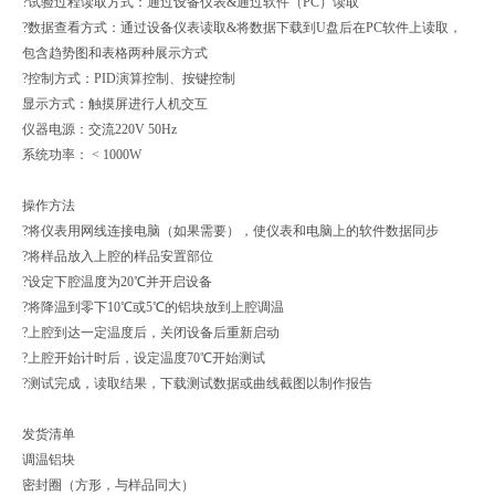
?试验过程读取方式：通过设备仪表&通过软件（PC）读取
?数据查看方式：通过设备仪表读取&将数据下载到U盘后在PC软件上读取，
包含趋势图和表格两种展示方式
?控制方式：PID演算控制、按键控制
显示方式：触摸屏进行人机交互
仪器电源：交流220V 50Hz
系统功率： < 1000W
操作方法
?将仪表用网线连接电脑（如果需要），使仪表和电脑上的软件数据同步
?将样品放入上腔的样品安置部位
?设定下腔温度为20℃并开启设备
?将降温到零下10℃或5℃的铝块放到上腔调温
?上腔到达一定温度后，关闭设备后重新启动
?上腔开始计时后，设定温度70℃开始测试
?测试完成，读取结果，下载测试数据或曲线截图以制作报告
发货清单
调温铝块
密封圈（方形，与样品同大）