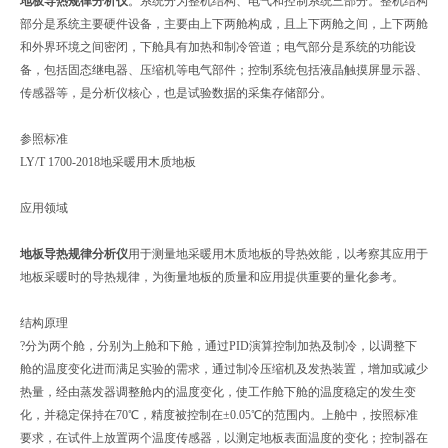
地板导热规律分析仪
。系统分为整机结构、电气和控制系统三部分。整机结构
部分是系统主要硬件设备，主要由上下两舱构成，且上下两舱之间，上下两舱
和外界环境之间密闭，下舱具有加热和制冷管道；电气部分是系统的功能设
备，包括固态继电器、压缩机等电气部件；控制系统包括液晶触摸屏显示器、
传感器等，是分析仪核心，也是试验数据的采集存储部分。
参照标准
LY/T 1700-2018地采暖用木质地板
应用领域
地板导热规律分析仪
用于测量地采暖用木质地板的导热效能，以考察其应用于
地板采暖时的导热规律，为衡量地板的质量和应用提供重要的量化参考。
结构原理
?分为两个舱，分别为上舱和下舱，通过PID演算控制加热及制冷，以调整下
舱的温度变化进而满足实验的需求，通过制冷压缩机及发热装置，增加或减少
热量，经由蒸发器调整舱内的温度变化，使工作舱下舱的温度稳定的发生变
化，并稳定保持在70℃，精度被控制在±0.05℃的范围内。上舱中，按照标准
要求，在试件上放置两个温度传感器，以测定地板表面温度的变化；控制器在