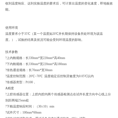
收到温度响应、达到实验温度的要求后，可计算出温度的变化速度，即地板效
能。
使用环境
温度要求小于35℃（某一个温度如20℃并长期保持设备所处环境为该温
度。），试验的结果及状况可能会受到环境温度的影响。
技术参数
?上内舱规格：长330mm*宽220mm*高40mm
?下内舱规格：长330mm*宽220mm*高180mm
?传热通道规格：长70mm*宽30mm
?温度控制范围：20℃~70℃ 温度稳定后控制灵敏度为0.05℃以内
?传感器类型：Pt100，
A
精度
?上腔传感器位置：上腔内腔内两个传感器检测点在试件长度方向中心线上分
别距两端25mm处
?下舱温度响应时间：（30±10）min
?试件尺寸：100mm*60mm