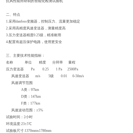
抗风性能而研制的智能化检测试验机
二、特点
1.采用danfoss变频器，控制压力、流量更加稳定
2.采用高精度风速变送器，测量精度高
3.压力变送器精度0.25级，精准耐用
4.配置有超压保护电路，使用更安全
三、主要技术性能指标：
名称 单位 精度 分辩率 量程
压力变送器 Pa 0.25 1 Pa 2500Pa
风速变送器 m/s 5级 0.01 0-50m/s
风速调节范围
A类：97km
D类：147km
F类：177km
风速波动范围：±5%
试验时间：2小时
环境温度:23±5℃
试验板尺寸:1370mmx1780mm