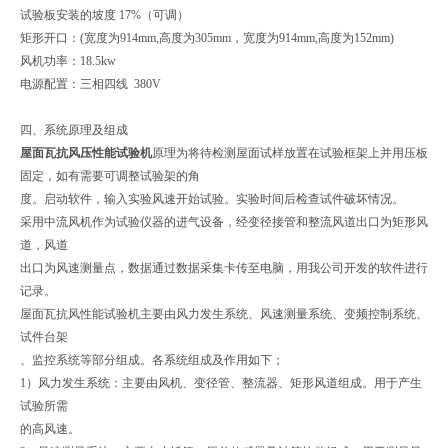
试验板安装的坡度 17%（可调）
矩形开口：(宽度为914mm,高度为305mm，宽度为914mm,高度为152mm)
风机功率：18.5kw
电源配置：三相四线 380V
四、系统原理及组成
屋面瓦抗风压性能试验机
原理为将待检测屋面试样放置在试验框架上并用压板
固定，如有需要可调整试验架的角
度。启动软件，输入实验风速开始试验。实验时间后检查试件破坏情况。
采用中流风机作为试验仪器的进气设备，经变径接管和整流风道出口为矩形风
道，风道
出口为风速测量点，数据通过数据采集卡传至电脑，用我公司开发的软件进行
记录。
屋面瓦抗风性能试验机主要由风力发生系统、风速测量系统、变频控制系统、
试件台架
、监控系统等部分组成。各系统组成及作用如下；
1）风力发生系统：主要由风机、变径管、整流器、矩形风道组成。用于产生
试验所需
的高风速。