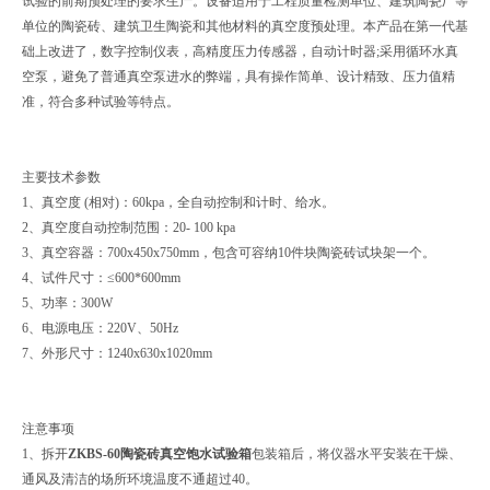
试验的前期预处理的要求生产。设备适用于工程质量检测单位、建筑陶瓷厂等
单位的陶瓷砖、建筑卫生陶瓷和其他材料的真空度预处理。本产品在第一代基
础上改进了，数字控制仪表，高精度压力传感器，自动计时器;采用循环水真
空泵，避免了普通真空泵进水的弊端，具有操作简单、设计精致、压力值精
准，符合多种试验等特点。
主要技术参数
1、真空度 (相对)：60kpa，全自动控制和计时、给水。
2、真空度自动控制范围：20- 100 kpa
3、真空容器：700x450x750mm，包含可容纳10件块陶瓷砖试块架一个。
4、试件尺寸：≤600*600mm
5、功率：300W
6、电源电压：220V、50Hz
7、外形尺寸：1240x630x1020mm
注意事项
1、拆开
ZKBS-60陶瓷砖真空饱水试验箱
包装箱后，将仪器水平安装在干燥、
通风及清洁的场所环境温度不通超过40。