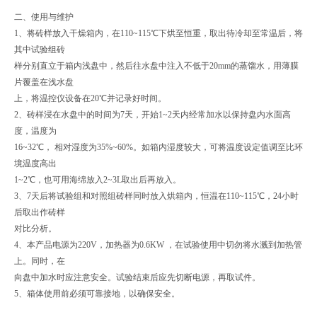
二、使用与维护
1、将砖样放入干燥箱内，在110~115℃下烘至恒重，取出待冷却至常温后，将
其中试验组砖
样分别直立于箱内浅盘中，然后往水盘中注入不低于20mm的蒸馏水，用薄膜
片覆盖在浅水盘
上，将温控仪设备在20℃并记录好时间。
2、砖样浸在水盘中的时间为7天，开始1~2天内经常加水以保持盘内水面高
度，温度为
16~32℃， 相对湿度为35%~60%。如箱内湿度较大，可将温度设定值调至比环
境温度高出
1~2℃，也可用海绵放入2~3L取出后再放入。
3、7天后将试验组和对照组砖样同时放入烘箱内，恒温在110~115℃，24小时
后取出作砖样
对比分析。
4、本产品电源为220V，加热器为0.6KW ，在试验使用中切勿将水溅到加热管
上。同时，在
向盘中加水时应注意安全。试验结束后应先切断电源，再取试件。
5、箱体使用前必须可靠接地，以确保安全。