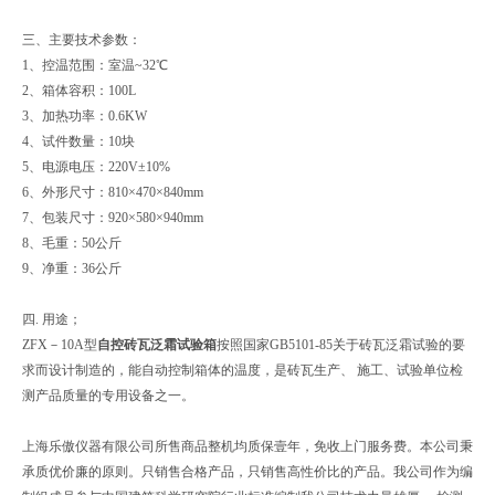
三、主要技术参数：
1、控温范围：室温~32℃
2、箱体容积：100L
3、加热功率：0.6KW
4、试件数量：10块
5、电源电压：220V±10%
6、外形尺寸：810×470×840mm
7、包装尺寸：920×580×940mm
8、毛重：50公斤
9、净重：36公斤
四. 用途；
ZFX－10A型
自控砖瓦泛霜试验箱
按照国家GB5101-85关于砖瓦泛霜试验的要
求而设计制造的，能自动控制箱体的温度，是砖瓦生产、 施工、试验单位检
测产品质量的专用设备之一。
上海乐傲仪器有限公司所售商品整机均质保壹年，免收上门服务费。本公司秉
承质优价廉的原则。只销售合格产品，只销售高性价比的产品。我公司作为编