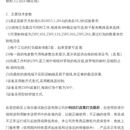
载柜,3工位(x3额定值)
2、主要技术参数
(1)满足国家开关标准(GB16915.1-2014)的条款18.2的试验要求;
(2)1路独立负载且可同时工作,每路有4种额定值可选;柜子配有断路器来选择;
1)可测标称值为250V,10A;250V,13A;250V,16A;250V,20A;通过灯泡的数量来控
制电流值
2)每个工位的灯负载标准配1套，如果需要可选 配
(3)每一路的电参数可用电参数仪表显示,显示表提供合格的校准证书;（选 配）
(4)负载工作时的250V,是三相中相线对零线的电压值,故带电转换时,应能防止
相-相间短路;
(5)负载柜的接线端子应防误触碰及易于接线;有足够的载流容量;
1设备采用敞开式形式,采用断路器控制;
2设备采用250W卤素灯,每路灯泡个数为50个;
3设备采用型材焊接方式;
欢迎您购买上海乐傲试验仪器有限公司的
钨丝灯卤素灯负载柜
，在使用前请仔
细阅读和理解本说明书中的各项内容，以能正确使用；不正确的使用，将造成
不正常运行或引起故障或降低寿命。本公司所售商品整机均质保壹年，免收上
门服务费（保用期内特殊需求如改装和过保后的维修除外），产品非正常状态