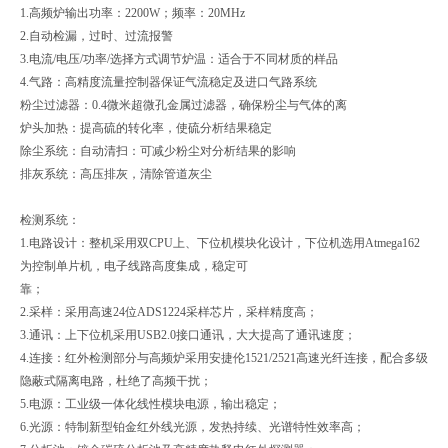
1.高频炉输出功率：2200W；频率：20MHz
2.自动检漏，过时、过流报警
3.电流/电压/功率/选择方式调节炉温：适合于不同材质的样品
4.气路：高精度流量控制器保证气流稳定及进口气路系统
粉尘过滤器：0.4微米超微孔金属过滤器，确保粉尘与气体的离
炉头加热：提高硫的转化率，使硫分析结果稳定
除尘系统：自动清扫：可减少粉尘对分析结果的影响
排灰系统：高压排灰，清除管道灰尘
检测系统：
1.电路设计：整机采用双CPU上、下位机模块化设计，下位机选用Atmega162
为控制单片机，电子线路高度集成，稳定可
靠；
2.采样：采用高速24位ADS1224采样芯片，采样精度高；
3.通讯：上下位机采用USB2.0接口通讯，大大提高了通讯速度；
4.连接：红外检测部分与高频炉采用安捷伦1521/2521高速光纤连接，配合多级
隐蔽式隔离电路，杜绝
了高频干扰；
5.电源：工业级一体化线性模块电源，输出稳定；
6.光源：特制新型铂金红外线光源，发热持续、光谱特性效率高；