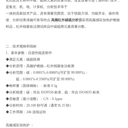
化剂及其它材料中碳、硫两元素的质量分数。这套设备引进了国外的*技术，
是集光、机、电、计算机、分析技术等于
一体的高新技术产品，具有测量范围宽、抗干扰能力强、功能齐全、操作简
便、分析结果准确可靠等特点.
高频红外碳硫分析仪
采用高频感应加热炉燃烧
样品，红外线吸收法测试样品中碳硫两元素质量分数。
二．技术规格和指标
1、基本参数：仪器性能及附件
◆测定元素：碳硫联测
◆分析原理：高频炉燃烧—红外线吸收法检测
◆分析范围：碳：0.0001%-6.0000%(可扩至 99.999%)；
硫：0.0001%-0.3500%(可扩至 99.999%)
◆称样量（固体钢标）：标准 0.5g
◆分析精度：碳：符合 ISO9556 标准，硫：符合 ISO4935 标准
◆灵敏度（最小读数）：C/S：0.1ppm
◆分析时间：20-100 秒可调（通常为 35 秒）
◆工作周期：24h 连续运转
高频感应加热炉 ：