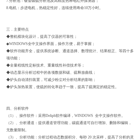
7.分析池：镀金碳硫分析池及高精度热释电红外探测器；
8.电机：步进电机，热稳定性好，连续使用寿命10万小时。
三．主要特点
◆整机模块化设计，提高了仪器的可靠性；
◆WINDOWS全中文操作界面，操作方便，易于掌握；
◆软件功能齐全，提供系统诊断、通道选择、数理统计、结果校正、等四十多
项功能；
◆全量程线性定标技术、重量线性补偿技术等；
◆动态显示分析过程中的各项数据和碳、硫释放曲线；
◆炉头自动清扫装置，可减少粉尘对分析结果的影响；
◆炉头加热装置，使硫的转化率趋于一致，提高了硫测定的稳定性。
四、分析软件
（1）、操作软件：采用Deliph软件编译，WINDOWS 全中文操作软件。
（2）、分析通道：提供通道管理功能，碳硫通道可自行增加、删除和编辑，
无数量限制。
（3）、分析功能：分析过程动态数据积分、每秒 20 次采样，提高了分析的灵