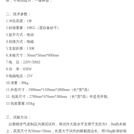
附，可电动提升，一键释放，
二、技术参数：
1.冲击高度：1米
2.砂袋重量：10KG（需自备砂子）
3.提升方式：电动
4.挂接方式：电磁
5.支架距离：1.8米
6.木棱尺寸：50mm*50mm*800mm
7.电 压：220V/50HZ
8.功 率：650W
9.电磁电压：25V
10.净重：90kg
11.外形尺寸：1900mm*1100mm*2800mm（长*宽*高）
12. 包装尺寸：2700mm*470mm*380mm （长*宽*高）件是否开裂。
13.包装重量:105kg
三、试验方法：
以整根排气道制品为测试试件。将试件大面水平支撑于支距为1．8m的木棱
上，高宽尺寸为50mm×50mm，长度大于试件的横截面边长。用10kg标准砂袋