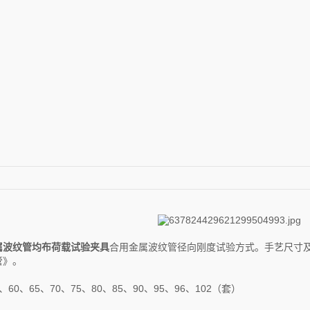
属波纹管均布荷载试验夹具
合用金属波纹管径向刚度试验方式。手艺尺寸及制做
管》。
5、60、65、70、75、80、85、90、95、96、102（套）