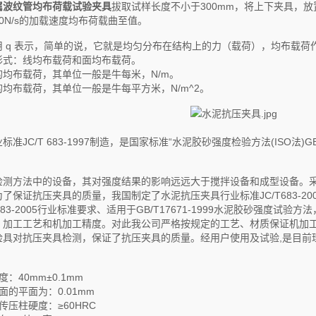
属波纹管均布荷载试验夹具
拔取试样长度不小于300mm，将上下夹具，放
0N/s的加载速度均布荷载曲至值。
用 q 表示，简单的说，它就是均匀分布在结构上的力（载荷），均布载荷
形式：线均布载荷和面均布载荷。
均布载荷，其单位一般是牛每米，N/m。
均布载荷，其单位一般是牛每平方米，N/m^2。
准JC/T 683-1997制造，是国家标准“水泥胶砂强度检验方法(ISO法)GB
检测方法中的设备，其对强度结果的影响远远大于搅拌设备和成型设备。采用
为了保证抗压夹具的质量，我国制定了水泥抗压夹具行业标准JC/T683-2
683-2005行业标准要求、适用于GB/T17671-1999水泥胶砂强度
加工工艺和机加工精度。对此我公司严格按规定的工艺、材质保证机加工的
检具对抗压夹具检测，保证了抗压夹具的质量。经用户使用及试验,是目前
：40mm±0.1mm
面的平面为：0.01mm
传压柱硬度：≥60HRC