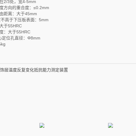
2/3处，宽4-5mm
度方向的重合度：≤0.2mm
由距离：大于45mm
度不高于下压板表面：5mm
于55HRC
度：大于55HRC
心定位孔直径：Φ8mm
kg
饰层温度反复变化抵抗能力测定装置