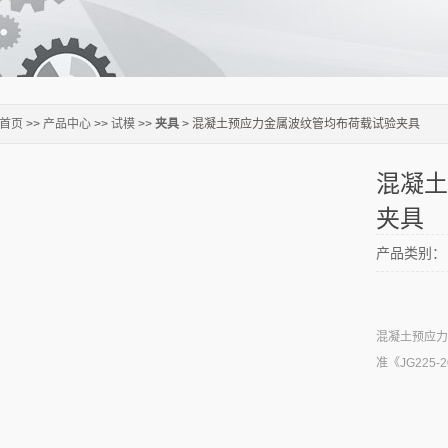
首页
>>
产品中心
>>
试模
>>
夹具
> 混凝土预应力金属波纹管均布荷载试验夹具
混凝土
夹具
产品类别：
混凝土预应力
准《JG225