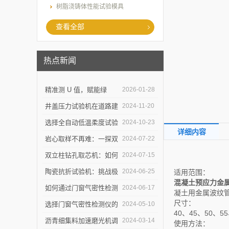
树脂浇铸体性能试验模具
查看全部
热点新闻
精准测 U 值，赋能绿
2026-01-28
建：上海乐傲的传热系数
井盖压力试验机在道路建
2024-11-20
测量仪守护建筑节能底线
设中的作用是什么？
选择全自动低温柔度试验
2024-10-23
详细内容
仪，需要注意哪些事项？
岩心取样不再难：一探双
2024-07-22
立柱钻孔取芯机的奥秘
双立柱钻孔取芯机：如何
2024-07-15
提高地质取样的精确度与
陶瓷抗折试验机：挑战极
2024-06-25
适用范围：
混凝土预应力金
效率？
限，提升可能
如何通过门窗气密性检测
2024-06-17
凝土用金属波纹
尺寸：
仪节能？
选择门窗气密性检测仪的
2024-05-10
40、45、50、5
关键因素是什么？
沥青细集料加速磨光机调
2024-03-14
使用方法：