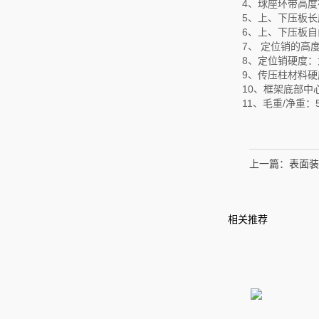
4、球座环带高度在
5、上、下压板长
6、上、下压板自
7、 定位销的高
8、定位销硬度：大
9、传压柱材料硬
10、框架底部中
11、毛重/净重：5
上一篇：
表面装
相关推荐