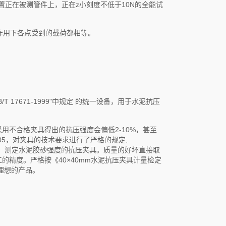
置正在被测管件上，正在z小刻度不低于10N的全能试
作用下各点受到的载荷都相等。
/T 17671-1999"中规定 的统一设备，用于水泥抗压
不合格夹具得出的抗压强度会偏低2-10%，甚至
005，对夹具的技术要求进行了严格的规定,
试验方法，测定水泥胶砂强度的抗压夹具。质量的好坏直接取
精度。严格按《40×40mm水泥抗压夹具计量检定
理想的产品。