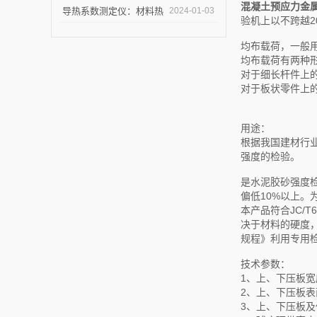
混凝土预应力金
试完毕紧急发货
导热系数测定仪：材料热
2024-01-03
验机上以不跨越2
导率的准确测量利器
均布载荷，一般
均布载荷有两种
对于细长杆件上的
对于板状零件上的
用途：
根据我国建材行业标
强度的检验。
是水泥胶砂强度
偏低10%以上。
本产品符合JC/T
决于材料的硬度，
规程》利用专用
技术参数：
1、上、下压板宽度
2、上、下压板表
3、上、下压板及