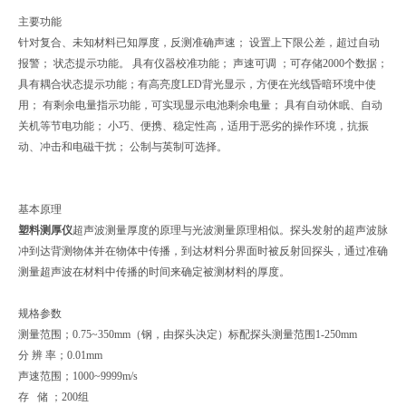
主要功能
针对复合、未知材料已知厚度，反测准确声速； 设置上下限公差，超过自动
报警； 状态提示功能。 具有仪器校准功能； 声速可调 ；可存储2000个数据；
具有耦合状态提示功能；有高亮度LED背光显示，方便在光线昏暗环境中使
用； 有剩余电量指示功能，可实现显示电池剩余电量； 具有自动休眠、自动
关机等节电功能； 小巧、便携、稳定性高，适用于恶劣的操作环境，抗振
动、冲击和电磁干扰； 公制与英制可选择。
基本原理
塑料测厚仪
超声波测量厚度的原理与光波测量原理相似。探头发射的超声波脉
冲到达背测物体并在物体中传播，到达材料分界面时被反射回探头，通过准确
测量超声波在材料中传播的时间来确定被测材料的厚度。
规格参数
测量范围；0.75~350mm（钢，由探头决定）标配探头测量范围1-250mm
分 辨 率；0.01mm
声速范围；1000~9999m/s
存 储 ；200组