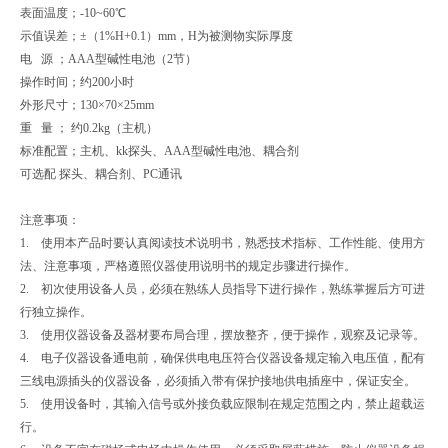
表面温度；-10~60℃
示值误差；±（1%H+0.1）mm，H为被测物实际厚度
电 源 ；AAA型碱性电池（2节）
操作时间；约200小时
外形尺寸；130×70×25mm
重 量 ； 约0.2kg（主机）
标准配置；主机、kk探头、AAA型碱性电池、耦合剂
可选配 探头、耦合剂、PC通讯
注意事项：
1. 使用本产品时要认真阅读技术说明书，熟悉技术指标、工作性能、使用方
法、注意事项，严格遵照仪器使用说明书的规定步骤进行操作。
2. 初次使用设备人员，必须在熟练人员指导下进行操作，熟练掌握后方可进
行独立操作。
3. 使用仪器设备及器材要布局合理，摆放整齐，便于操作，观察及记录等。
4. 电子仪器设备通电前，确保供电电压符合仪器设备规定输入电压值，配有
三线电源插头的仪器设备，必须插入带有保护接地供电插座中，保证安全。
5. 使用设备时，其输入信号或外接负载应限制在规定范围之内，禁止超载运
行。