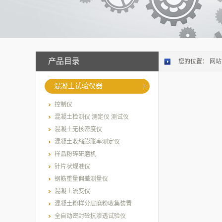
产品目录
您的位置：
网站
混凝土试验仪器
控制仪
混凝土检测仪 测定仪 测试仪
混凝土无核密度仪
混凝土收缩膨胀率测定仪
样品粉碎研磨机
针片状规准仪
钢筋重量偏差测量仪
混凝土流变仪
混凝土粉样分层磨粉收集装置
全自动密封砼抗渗透试验仪