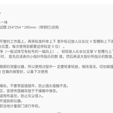
，
表一块
:254*254 * 285mm（带铜钉)另购
平整的工作面上，再将标准杆岸上下 里外标记放入比长仪 V 型槽和上下测
点位置，每次使用前都要这样标定 0 位） 。
净（一般试体写有标号的一端向上） ， 轻轻放入比长仪支架 V 型槽与
 时， 首先应读表内小指针所指示的数 值，然后再读大指针所指示的数值
。
种精密的测量仪器，所以使用过程中一 定要轻拿轻放，保持清洁，切勿碰
放 在箱内保管好，以备下次使用
干燥处，不要常拔插接件，防止插头接触不良。
地区，宜将传感器存放于干燥箱中保存。
，请用布盖住，防止灰尘侵入。
打开或拆卸仪器。
要到当地计量部门进行年检。