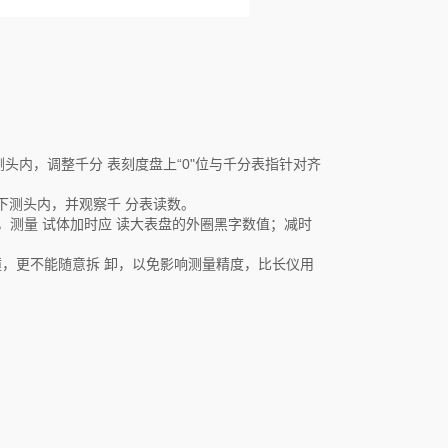
头内，调整千分 表刻度盘上“0"位与千分表指针对齐
上下测头内，并观察千 分表读数。
，测量 试体加时应 读大表盘的外圈黑字数值；减时
撞，更不能随意拆 卸，以免影响测量精度，比长仪用