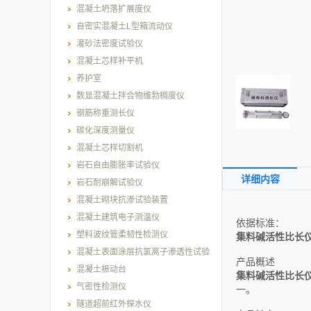
混凝土坍落扩展度仪
自密实混凝土L型箱流动仪
灌砂法密度试验仪
混凝土芯样补平机
养护室
数显混凝土拌合物维勃稠度仪
钢筋称重测长仪
碳化深度测量仪
混凝土芯样切割机
岩石自由膨胀率试验仪
详细内容
岩石耐崩解试验仪
混凝土砌块抗渗试验装置
混凝土建筑电子测温仪
依据标准：
塑料波纹管柔韧性检测仪
集料碱活性比长
混凝土表面涂层抗氯离子渗透性试验
产品概述
装置
混凝土振动台
集料碱活性比长
气密性检测仪
一。
隧道超前红外探水仪