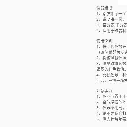
仪器组成
1、铝质架子一个
2、说明书一份，
3、百分表/千分
4、适用于碱骨料试模
使用说明
1、将比长仪放在
（该位置即为 0 
2、将被测试体擦
3、测量试体读数
读圈的红色数值
4、比长仪是一
完后，应擦干净
注意事项
1、仪器应置于
2、空气潮湿的
3、仪器不用时
4、请不要私自
3、测力计每年