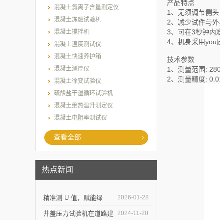
产品特点
混凝土氯离子含量测定仪
1、无须调节侧
混凝土冻融试验机
2、减少试件与
3、可在3秒钟内
混凝土搅拌机
4、机身采用yo
混凝土温度测试仪
混凝土快速养护箱
技术参数
混凝土测厚仪
1、测量范围: 280
2、测量精度: 0.
混凝土徐变试验仪
硫酸盐干湿循环试验机
混凝土绝热温升测定仪
混凝土电阻率测试仪
查看全部
热点新闻
精准测 U 值，赋能绿
2026-01-28
建：上海乐傲的传热系数
井盖压力试验机在道路建
2024-11-20