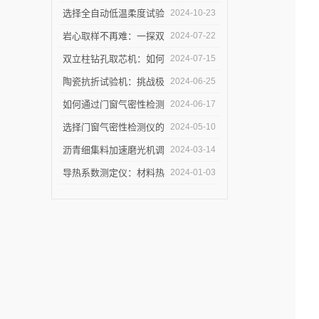
测量仪守护建筑节能底线
设中的作用是什么？
选择全自动低温柔度试验
2024-10-23
仪，需要注意哪些事项？
岩心取样不再难：一探双
2024-07-22
立柱钻孔取芯机的奥秘
双立柱钻孔取芯机：如何
2024-07-15
提高地质取样的精确度与
陶瓷抗折试验机：挑战极
2024-06-25
效率？
限，提升可能
如何通过门窗气密性检测
2024-06-17
仪节能？
选择门窗气密性检测仪的
2024-05-10
关键因素是什么？
沥青细集料加速磨光机调
2024-03-14
试完毕紧急发货
导热系数测定仪：材料热
2024-01-03
导率的准确测量利器