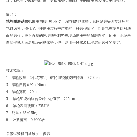
坏，我公司亦应提供维修、更换服务，由此产生的费用我公司会酌情收取。
简介：
地坪耐磨试验机
采用伺服电机驱动，3钢制磨轮摩擦，轮围绕磨头圆盘沿环形
轨迹滚动，模拟了地坪使用过程中严重的一种磨损情况，即钢轮在拐弯处对地
面的磨损，更为直观的体现地坪材料在现场使用中的耐磨性能。适用于水泥基
自流平地面面层现场耐磨试验，也可以用于砂浆及找平层耐磨性的测定。
技术指标：
1、碾轮数量：3个均布/2、 碾轮组绕轴旋转转速：0-200 rpm
3、碾轮自转直径：76mm
4、碾轮宽度：20mm
5、 碾轮组绕轴旋转公转中心直径：225mm
6、 碾轮表面硬度：735HV
7、配重：65±0.5kg
8、 计数范围：0-9999转
乐傲试验机日常维护、保养