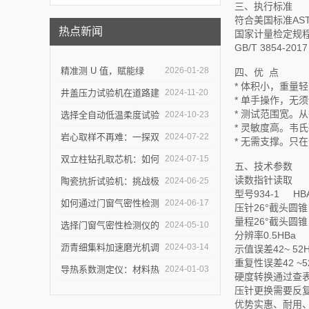
三、执行标准
符合美国标准ASTM
热点新闻
国家计量检定规程J
GB/T 3854
精准测 U 值，赋能绿
2026-01-28
四、优 点
* 体积小，重量
建：上海乐傲的传热系数
井盖压力试验机在道路建
2024-11-20
* 单手操作，
测量仪守护建筑节能底线
* 测试范围宽。
设中的作用是什么？
选择全自动低温柔度试验
2024-10-23
* 灵敏度高。韦
仪，需要注意哪些事项？
岩心取样不再难：一探双
2024-07-22
* 无需支撑。只
立柱钻孔取芯机的奥秘
双立柱钻孔取芯机：如何
2024-07-15
五、技术参数
读数
指针读取
提高地质取样的精确度与
陶瓷抗折试验机：挑战极
2024-06-25
型号
934-1 HB
效率？
限，提升可能
如何通过门窗气密性检测
2024-06-17
压针
26°截头圆锥
量程
26°截头圆锥
仪节能？
选择门窗气密性检测仪的
2024-05-10
分辨率
0.5HBa
关键因素是什么？
沥青细集料加速磨光机调
2024-03-14
示值误差
42~ 5
重复性误差
42 ~
试完毕紧急发货
导热系数测定仪：材料热
2024-01-03
硬度转换
通过查
压针更换
需要反
导率的准确测量利器
优势
实惠、耐用