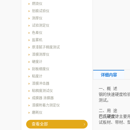
燃烧仪
划痕试验仪
测厚仪
试验测定仪
色差仪
盐雾机
厚漆腻子稠度测试
漆膜测厚仪
硬度计
刮板细度仪
详细内容
粘度计
漆膜冲击器
一、概 述
粘稠度测试仪
钢的快速硬度检
成膜器 涂膜器
测试。
漆膜附着力测定仪
二、用 途
磨耗仪
巴氏硬度计
主要
试板材、带材、
查看全部