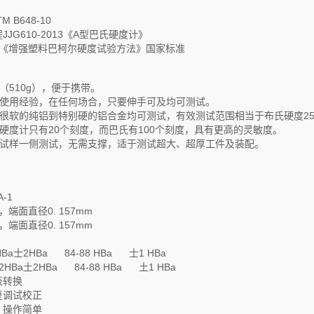
 B648-10
JG610-2013《A型巴氏硬度计》
-2017《增强塑料巴柯尔硬度试验方法》国家标准
轻（510g），便于携带。
无须使用经验，在任何场合，只要伸手可及均可测试。
从很软的纯铝到特别硬的铝合金均可测试，有效测试范围相当于布氏硬度25～
氏硬度计只有20个刻度，而巴氏有100个刻度，具有更高的灵敏度。
在试样一侧测试，无需支撑，适于测试超大、超厚工件及装配。
A-1
，端面直径0. 157mm
，端面直径0. 157mm
2HBa士2HBa 84-88 HBa 士1 HBa
52HBa土2HBa 84-88 HBa 土1 HBa
表转换
复调试校正
、操作简单