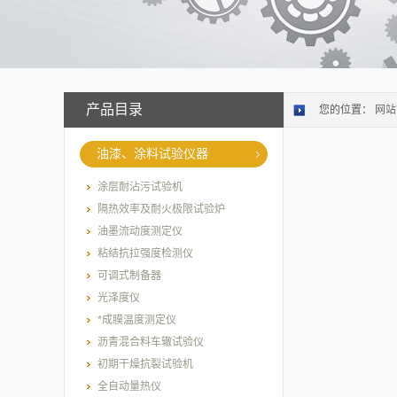
产品目录
您的位置：
网站
油漆、涂料试验仪器
涂层耐沾污试验机
隔热效率及耐火极限试验炉
油墨流动度测定仪
粘结抗拉强度检测仪
可调式制备器
光泽度仪
*成膜温度测定仪
沥青混合料车辙试验仪
初期干燥抗裂试验机
全自动量热仪