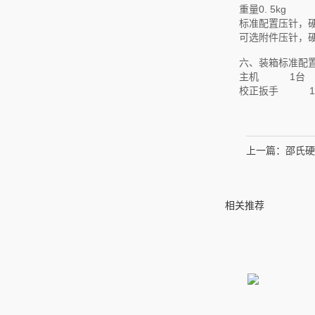
重量
0. 5kg
标准配置
压针，
可选附件
压针，
六、装箱标准配
主机 1台
校正扳手 
上一篇：
邵氏硬
相关推荐