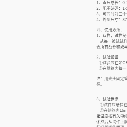
1、直尺总长：0-
2、配重砝码：1-10
3、可同时对三
4、外型尺寸：370
四、使用方法：
1、取样，试样
从每一被试试样
去所有凸脊和或
2、试验设备
①试验应在如GB
②在烘箱内每一
注：用夹头固定
径。
3、试验步骤
①试件应悬挂在
②在烘箱内15
箱温度按有关电
③然后从试件上