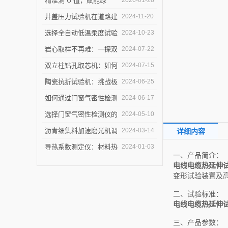
精准测 U 值，赋能绿
2026-01-28
建：上海乐傲的传热系数
井盖压力试验机在道路建
2024-11-20
测量仪守护建筑节能底线
设中的作用是什么？
选择全自动低温柔度试验
2024-10-23
仪，需要注意哪些事项？
岩心取样不再难：一探双
2024-07-22
立柱钻孔取芯机的奥秘
双立柱钻孔取芯机：如何
2024-07-15
提高地质取样的精确度与
陶瓷抗折试验机：挑战极
2024-06-25
效率？
限，提升可能
如何通过门窗气密性检测
2024-06-17
仪节能？
选择门窗气密性检测仪的
2024-05-10
关键因素是什么？
沥青细集料加速磨光机调
2024-03-14
详细内容
试完毕紧急发货
导热系数测定仪：材料热
2024-01-03
一、产品简介：
导率的准确测量利器
电线电缆热延伸
变形试验装置及
二、试验标准：
电线电缆热延伸
三、产品参数：