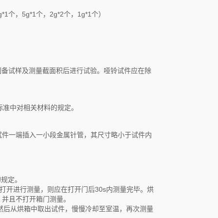
g*1个，5g*1个，2g*2个，1g*1个）
方法制备试样及测量截面积后进行试验。哑铃试件应在除
产品标准中对相关材料的规定。
试件一端插入一小段金属针管，其尺寸略小于试件内
的规定。
打开进行测量，则应在打开门后30s内测量完毕。烘
，并且不打开箱门测量。
。然后从烘箱中取出试件，慢慢冷却至室温，再次测量