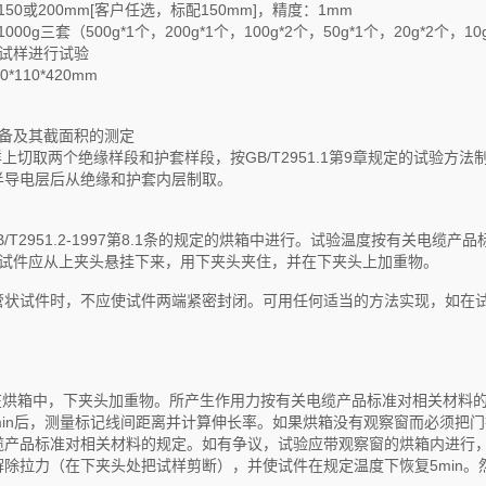
150或200mm[客户任选，标配150mm]，精度：1mm
00g三套（500g*1个，200g*1个，100g*2个，50g*1个，20g*2个，10
个试样进行试验
*110*420mm
制备及其截面积的测定
上切取两个绝缘样段和护套样段，按GB/T2951.1第9章规定的试验
半导电层后从绝缘和护套内层制取。
/T2951.2-1997第8.1条的规定的烘箱中进行。试验温度按有关电缆
试件应从上夹头悬挂下来，用下夹头夹住，并在下夹头上加重物。
管状试件时，不应使试件两端紧密封闭。可用任何适当的方法实现，如在
烘箱中，下夹头加重物。所产生作用力按有关电缆产品标准对相关材料
min后，测量标记线间距离并计算伸长率。如果烘箱没有观察窗而必须把门
缆产品标准对相关材料的规定。如有争议，试验应带观察窗的烘箱内进行
解除拉力（在下夹头处把试样剪断），并使试件在规定温度下恢复5min