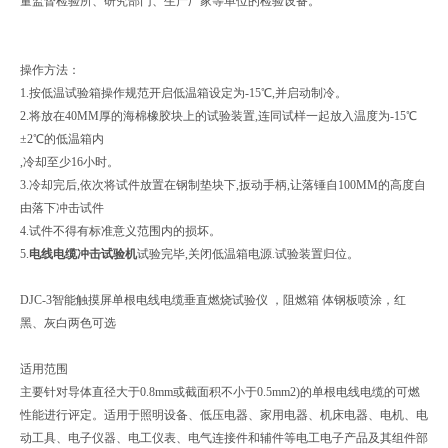
量监督检验所、研究部门、生产厂家等单位的检验设备。
操作方法：
1.按低温试验箱操作规范开启低温箱设定为-15℃,并启动制冷。
2.将放在40MM厚的海棉橡胶块上的试验装置,连同试样一起放入温度为-15℃
±2℃的低温箱内
,冷却至少16小时。
3.冷却完后,依次将试件放置在钢制垫块下,扳动手柄,让落锤自100MM的高度自
由落下冲击试件
4.试件不得有标准意义范围内的损坏。
5.
电线电缆冲击试验机
试验完毕,关闭低温箱电源.试验装置归位。
DJC-3智能触摸屏单根电线电缆垂直燃烧试验仪 ，阻燃箱
体钢板喷涂，红
黑、灰白两色可选
适用范围
主要针对导体直径大于0.8mm或截面积不小于0.5mm2)的单根电线电缆的可燃
性能进行评定。适用于照明设备、低压电器、家用电器、机床电器、电机、电
动工具、电子仪器、电工仪表、电气连接件和辅件等电工电子产品及其组件部