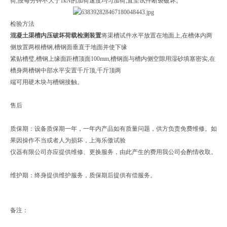
荷,按每分钟不大于1kN的加荷速度均匀加荷,直至试件断裂破坏。
检验方法
混凝土渠槽内压破坏荷载检测装置
将渠槽试件水平放置在地面上,在槽体内两
侧放置两根槽钢,槽钢面垂直于地面并使下缘
紧贴槽璧,槽钢上缘面距槽顶面100mm,槽钢面与槽内侧空隙用湿砂填塞密实,在
槽身两槽钢中部水平安置千斤顶,千斤顶两
端可用硬木块与槽钢接触。
售后
质保期：设备质保期一年，一年内产品如有质量问题，供方负责免费维修。如
果因操作不当或者人为损坏，上海乐傲试验
仪器有限公司亦应提供维修、更换服务，由此产生的费用我公司会酌情收取。
维护期：终身提供维护服务，质保期后提供有偿服务。
备注：