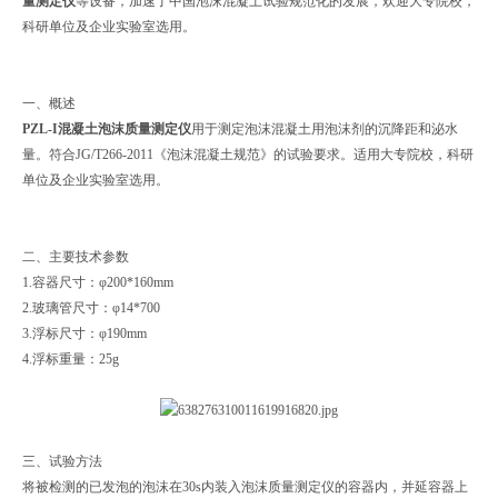
量测定仪
等设备，加速了中国泡沫混凝土试验规范化的发展，欢迎大专院校，
科研单位及企业实验室选用。
一、概述
PZL-I
混凝土泡沫质量测定仪
用于测定泡沫混凝土用泡沫剂的沉降距和泌水
量。符合JG/T266-2011《泡沫混凝土规范》的试验要求。适用大专院校，科研
单位及企业实验室选用。
二、主要技术参数
1.容器尺寸：φ200*160mm
2.玻璃管尺寸：φ14*700
3.浮标尺寸：φ190mm
4.浮标重量：25g
三、试验方法
将被检测的已发泡的泡沫在30s内装入泡沫质量测定仪的容器内，并延容器上