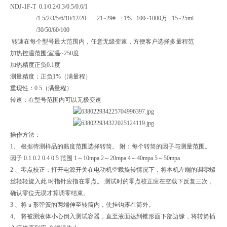
NDJ-1F-T 0.1/0.2/0.3/0.5/0.6/1
/1.5/2/3/5/6/10/12/20 21~29# ±1% 100~1000万 15~25ml
/30/50/60/100
转速在每个型号最大范围内，任意无级变速，方便客户选择多量程范
加热控温范围;室温~250度
加热精度正负0.1度
测量精度：正负1%（满量程）
重现性：0.5（满量程）
转速：在型号范围内可以无极变速
操作方法：
1、 根据待测样品的黏度范围选择转筒。 附：每个转筒的因子与测量范围。
因子 0.1 0.2 0.4 0.5 范围 1～10mpa 2～20mpa 4～40mpa 5～50mpa
2 、零点校正：打开电源开关在电动机空载旋转情况下，将本机左端的调零螺
丝轻轻旋入此 时指针应指在零点。 测试时的零点校正应在空载下反复三次，
确认零位无误才算调零结束。
3 、将 u 形弹簧的两端伸至转筒内，使挂钩露在筒外。
4、 将被测液体小心倒入测试容器，直至液面达到锥形面下部边缘，将转筒插