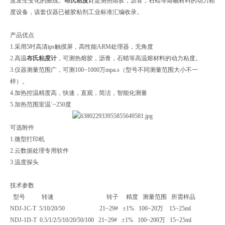
度发生变化的曲线。
布氏粘度计
是测热熔胶，沥青，石蜡等熔融材料的动力粘
度设备，该套仪器已被胶粘剂工业标准汇编收录。
产品优点
1.采用5吋高清ips触摸屏，高性能ARM处理器，无角度
2.高温
布氏粘度计
，可测热熔胶，沥青，石蜡等高温熔材料的动力粘度。
3.仪器测量范围广，可测100~1000万mpa.s（型号不同测量范围大小不一
样）。
4.加热控温精度高，快速，直观，简洁，智能化测量
5.加热范围室温`~250度
可选附件
1.微型打印机
2.云数据处理专用软件
3.温度探头
技术参数
型号 转速 转子 精度 测量范围 所需样品
NDJ-1C-T 5/10/20/50 21~29# ±1% 100~20万 15~25ml
NDJ-1D-T 0.5/1/2/5/10/20/50/100 21~29# ±1% 100~200万 15~25ml