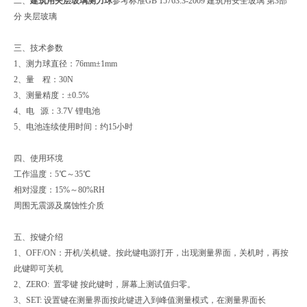
二、
建筑用夹层玻璃测力球
参考标准GB 15763.3-2009 建筑用安全玻璃 第3部
分 夹层玻璃
三、技术参数
1、测力球直径：76mm±1mm
2、量 程：30N
3、测量精度：±0.5%
4、电 源：3.7V 锂电池
5、电池连续使用时间：约15小时
四、使用环境
工作温度：5℃～35℃
相对湿度：15%～80%RH
周围无震源及腐蚀性介质
五、按键介绍
1、OFF/ON：开机/关机键。按此键电源打开，出现测量界面，关机时，再按
此键即可关机
2、ZERO: 置零键 按此键时，屏幕上测试值归零。
3、SET: 设置键在测量界面按此键进入到峰值测量模式，在测量界面长