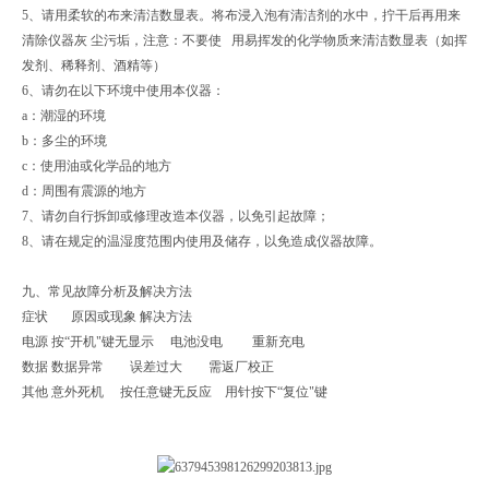
5、请用柔软的布来清洁数显表。将布浸入泡有清洁剂的水中，拧干后再用来
清除仪器灰 尘污垢，注意：不要使 用易挥发的化学物质来清洁数显表（如挥
发剂、稀释剂、酒精等）
6、请勿在以下环境中使用本仪器：
a：潮湿的环境
b：多尘的环境
c：使用油或化学品的地方
d：周围有震源的地方
7、请勿自行拆卸或修理改造本仪器，以免引起故障；
8、请在规定的温湿度范围内使用及储存，以免造成仪器故障。
九、常见故障分析及解决方法
症状 原因或现象 解决方法
电源 按“开机"键无显示 电池没电 重新充电
数据 数据异常 误差过大 需返厂校正
其他 意外死机 按任意键无反应 用针按下“复位"键