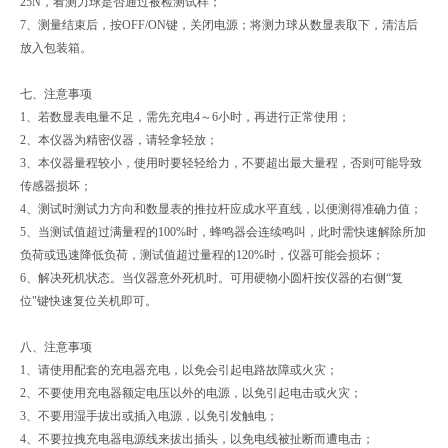
25N，看测力球是否通过被检测试样；
7、测量结束后，按OFF/ON键，关闭电源；将测力球从数显表取下，清洁后
放入包装箱。
七、注意事项
1、若数显表电量不足，需先充电4～6小时，再进行正常使用；
2、本仪器为精密仪器，请轻拿轻放；
3、本仪器量程较小，使用时要轻轻给力，不要超出最大量程，否则可能导致
传感器损坏；
4、测试时测试力方向和数显表的推拉杆应成水平直线，以便测得准确力值；
5、当测试值超过满量程的100%时，蜂鸣器会连续鸣叫，此时需快速解除所加
负荷或迅速降低负荷，测试值超过量程的120%时，仪器可能会损坏；
6、解决死机状态。当仪器意外死机时。可用硬物小圆杆按仪器的右侧“复
位"键快速复位关机即可。
八、注意事项
1、请使用配套的充电器充电，以免会引起电路故障或火灾；
2、不要使用充电器额定电压以外的电源，以免引起电击或火灾；
3、不要用湿手拔出或插入电源，以免引发触电；
4、不要拉拽充电器电源线来拔出插头，以免电线被扯断而遭电击；