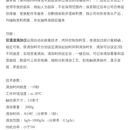
服务费（保用期内特殊需求如改装和过保后的维修除外），产品非正常状态下
使用导致的损坏，例如人为损坏，不在保用范围内；保质期过后本公司仍将提
供维修、更换配件等服务，但酌情收取所需材料费。我公司对所有售出产品，
均编制资料档案，并实施终身跟踪服务
功能；
双通道滴加仪
运用自动化称量技术，闭环控制加料泵，使滴加过程计量精确，
稳定可靠。双滴加料可分别设定滴加起始时间和滴加时长，滴加可以设定2段
不同速度，实现变速滴加。滴加时间设定后，一键启动。可记录滴加重量和温
度曲线，数据可上传至电脑，辅助分析滴加工艺。彩色触摸屏操作，显示直
观，界面友好。
技术参数；
滴加时间精度：<10秒
工作环境湿度；oc-30℃
触控屏尺寸； 5.0美寸
滴加重量： 2000g
滴加时间： 8小时 （分辨率：1秒）
滴加范围： 6g/h~1000g/hr （分辨率：0.1g/hr）
待机功率；小于5W