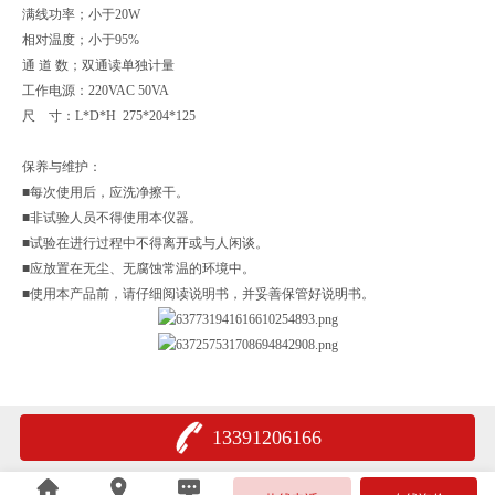
满线功率；小于20W
相对温度；小于95%
通 道 数；双通读单独计量
工作电源：220VAC 50VA
尺 寸：L*D*H 275*204*125
保养与维护：
■每次使用后，应洗净擦干。
■非试验人员不得使用本仪器。
■试验在进行过程中不得离开或与人闲谈。
■应放置在无尘、无腐蚀常温的环境中。
■使用本产品前，请仔细阅读说明书，并妥善保管好说明书。
13391206166