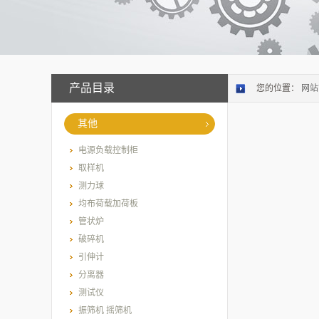
产品目录
您的位置：
网站
其他
电源负载控制柜
取样机
测力球
均布荷载加荷板
管状炉
破碎机
引伸计
分离器
测试仪
振筛机 摇筛机