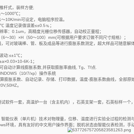
推杆式，装样方便;
～1000℃；
1～10K/min可设定，电脑程序控温。
±1℃ 温度记录值误差≤±0.5﹪；
辨率：0.1um，高精度光栅位移传感器，自动校正量程；
（6～30）×H（50～100）mm(可根据用户要求订做不同尺寸规格）；
强，可对玻璃棒、管、板及成品等进行膨胀系数测定，超大样品可随意解
动:≤±1℃；
0.03×10-6K-1；
自动计算线膨胀系数,并获取膨胀率曲线, Tg、Tf点.
INDOWS（10/7/xp）操作系统
动计算膨胀系数、自动记录、存储、打印数据，温度-膨胀系数曲线，全部原
0V,50HZ。
测试软件一套，高温炉一台（含主机内），石英支架一套，石英标样一个，
，智能仪表（单片机）技术对物理量，位移、温度进行实验全过程的检测
dows环境，具有友好的中文用户操作界面；脱机状态由智能仪表检测，手