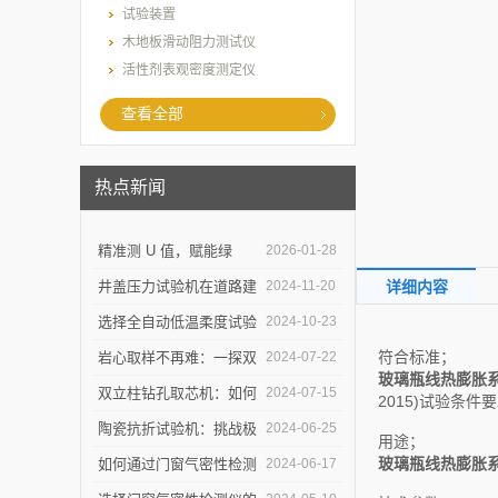
试验装置
木地板滑动阻力测试仪
活性剂表观密度测定仪
查看全部
热点新闻
精准测 U 值，赋能绿
2026-01-28
建：上海乐傲的传热系数
井盖压力试验机在道路建
2024-11-20
详细内容
测量仪守护建筑节能底线
设中的作用是什么？
选择全自动低温柔度试验
2024-10-23
仪，需要注意哪些事项？
符合标准；
岩心取样不再难：一探双
2024-07-22
玻璃瓶线热膨胀
立柱钻孔取芯机的奥秘
双立柱钻孔取芯机：如何
2024-07-15
2015)试验条
提高地质取样的精确度与
陶瓷抗折试验机：挑战极
2024-06-25
用途；
效率？
限，提升可能
玻璃瓶线热膨胀
如何通过门窗气密性检测
2024-06-17