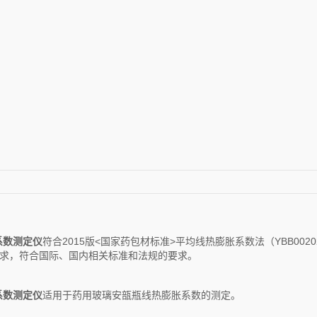
系数测定仪
符合2015版<国家药包材标准>平均线热膨胀系数法（YBB0020200
件要求，符合国际、国内相关标准和法规的要求。
系数测定仪
适用于药用玻璃安瓿瓶线热膨胀系数的测定。