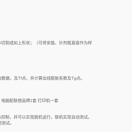
体切割成如上形状；（可将安瓿、针剂瓶直接作为样
始数据，及Tf点，并计算出线膨胀系数及Tg点。
电脑配联想品牌1套 打印机一套
与控制，并可以实现脱机运行，联机实现自动测试。
动测试。