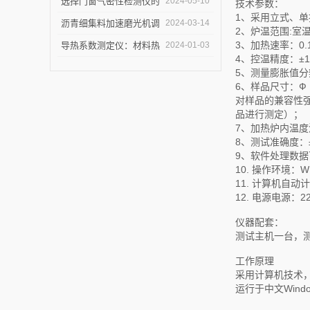
仪节能？
选择门窗气密性检测仪的
2024-05-10
技术参数：
1、采用立式、单
关键因素是什么？
沥青细集料加速磨光机调
2024-03-14
2、炉温范围:室温
试完毕紧急发货
3、加热速率：0.
导热系数测定仪：材料热
2024-01-03
4、控温精度：
导率的准确测量利器
5、测量膨胀值分
6、样品尺寸：Ф
对样品的兼容性
品进行测定）；
7、加热炉内温度波
8、测试准确度：±a×
9、软件处理数据可
10. 操作环境：W
11. 计算机自
12. 电源电源：22
仪器配套：
测试主机一台，
工作原理
采用计算机技术
运行于中文Win