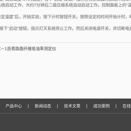
统启动工作，大约7分钟后二级压缩系统自动启动工作。控制面板上的“温
“设定温度”后，开始实验，按下计时按钮开关，按照设定的时间开始计时
按下“启动”按钮，指示灯灭系统停止工作。然后关闭电源开关，并切断电
MX－1沥青路面纤维吸油率测定仪
产品中心
|
新闻动态
|
技术文章
|
成功案例
|
在线