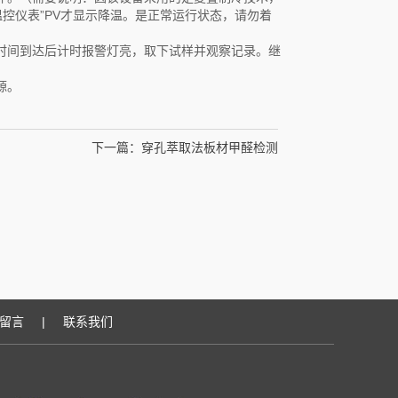
控仪表”PV才显示降温。是正常运行状态，请勿着
，时间到达后计时报警灯亮，取下试样并观察记录。继
源。
下一篇：
穿孔萃取法板材甲醛检测
留言
|
联系我们