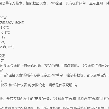
用复叠制冷技术、智能数显仪表、PID控温，具有操作简单、显示直观、
00W
流220V 50HZ
1.0℃
0.1℃
1s
5℃
23℃±2℃
设定
设定
，时间显示仪表的下排码管闪亮，按”∧”键即可修改数值。（仪表单位时间为
定
前“温控仪表”的所有参数设定及PID整定、控制参数等，都以调整完毕请勿
）。
时仪表”和“温控仪表”的参数设定，请参见仪表说明书。
头，开启控制面板上的“电源”开关，“冷却温度”表和“试验温度”表和“计时
定“试验温度”SV的温度，按下“启动”按钮，指示灯亮系统延时启动开始