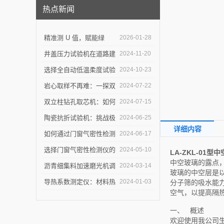
热点新闻
精准测 U 值，赋能绿
2026-01-28
建：上海乐傲的传热系数
井盖压力试验机在道路建
2024-11-20
测量仪守护建筑节能底线
设中的作用是什么？
选择全自动低温柔度试验
2024-10-23
仪，需要注意哪些事项？
岩心取样不再难：一探双
2024-07-22
立柱钻孔取芯机的奥秘
双立柱钻孔取芯机：如何
2024-07-15
提高地质取样的精确度与
陶瓷抗折试验机：挑战极
2024-06-25
详细内容
效率？
限，提升可能
如何通过门窗气密性检测
2024-06-17
仪节能？
选择门窗气密性检测仪的
2024-05-10
LA-ZKL-01
中空玻璃的露点
关键因素是什么？
沥青细集料加速磨光机调
2024-03-14
玻璃的中空层是
试完毕紧急发货
导热系数测定仪：材料热
2024-01-03
分子筛的吸水能
空气，以提高隔
导率的准确测量利器
一、 概述
欢迎使用我公司