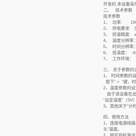
开发的.本设备采
二、 技术参数
技术参数
1、 功率: 10
2、 供电要求: 交
3、 控温精度: ±
4、 温度分辨率：
5、 时间分辨率：
6、 低温度： -6
7、 工作环境： 
三、 关于参数的
1、 时间参数的
按下“ > ”键
2、温度参数的设
由于该设备在出厂
“设定温度”（SV
3、其他关于“计
四、使用方法
1、连接电源线插
头”温度。
2、按实验标准设