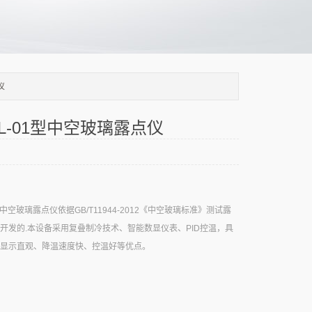
仪
ZKL-01型中空玻璃露点仪
01型中空玻璃露点仪依据GB/T11944-2012《中空玻璃标准》测试露
开发的.本设备采用复叠制冷技术、智能数显仪表、PID控温，具
显示直观、降温速度快、控温好等优点。