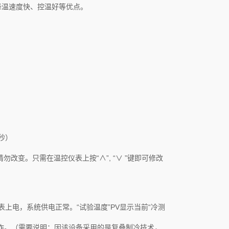
降温速度快、控温好等优点。
秒）
改变。只需在温控仪表上按“∧”, “∨ ”键即可修改
”表上电，系统供电正常。“试验温度”PV显示当前“冷测
工作。（需要说明：因该设备采用的是复叠制冷技术，