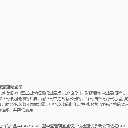
型中空玻璃露点仪
，是指玻璃中空层出现结露的温度点，通俗的讲，就随着环境温度的降低
以空气作为隔热的介质，而空气中是含有水份的，当气温降低到一定程度
力，就会在玻璃内表面结雾，中空玻璃的制作过程对环境湿度有严格的要
热性能，并降低露点
生产的产品—
LA-ZKL-01型中空玻璃露点仪
。该检测仪是我公司依据GB/T