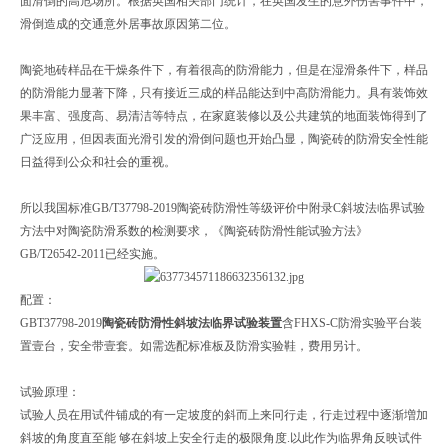
面滑倒的高危场所。根据英国相关部门统计，在英国发生的意外伤害事件中，
滑倒造成的交通意外居事故原因第二位。
陶瓷地砖样品在干燥条件下，有着很高的防滑能力，但是在湿滑条件下，样品
的防滑能力显著下降，只有接近三成的样品能达到中高防滑能力。具有装饰效
果丰富、强度高、易清洁等特点，在家庭装修以及公共建筑的地面装饰得到了
广泛应用，但因表面光滑引发的滑倒问题也开始凸显，陶瓷砖的防滑安全性能
日益得到公众和社会的重视。
所以我国标准GB/T37798-2019陶瓷砖防滑性等级评价中附录C斜坡法临界试验
方法中对陶瓷防滑系数的检测要求，《陶瓷砖防滑性能试验方法》
GB/T26542-2011已经实施。
配置：
GBT37798-2019
陶瓷砖防滑性斜坡法临界试验装置
含FHXS-C防滑实验平台装
置壹台，安全带壹套。如需选配标准板及防滑实验鞋，费用另计。
试验原理：
试验人员在用试件铺成的有一定坡度的斜而上来冋行走，行走过程中逐渐増加
斜坡的角度直至能 够在斜坡上安全行走的极限角度.以此作为临界角反映试件