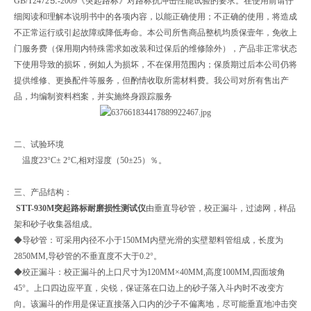
GB/T2472⒌-2009《突起路标》对路标抗冲击性能试验的要求。在使用前请仔
细阅读和理解本说明书中的各项内容，以能正确使用；不正确的使用，将造成
不正常运行或引起故障或降低寿命。本公司所售商品整机均质保壹年，免收上
门服务费（保用期内特殊需求如改装和过保后的维修除外），产品非正常状态
下使用导致的损坏，例如人为损坏，不在保用范围内；保质期过后本公司仍将
提供维修、更换配件等服务，但酌情收取所需材料费。我公司对所有售出产
品，均编制资料档案，并实施终身跟踪服务
二、试验环境
温度23°C± 2°C,相对湿度（50±25）％。
三、产品结构：
STT-930M突起路标耐磨损性测试仪
由垂直导砂管，校正漏斗，过滤网，样品
架和砂子收集器组成。
◆导砂管：可采用内径不小于150MM内壁光滑的实壁塑料管组成，长度为
2850MM,导砂管的不垂直度不大于0.2°。
◆校正漏斗：校正漏斗的上口尺寸为120MM×40MM,高度100MM,四面坡角
45°。上口四边应平直，尖锐，保证落在口边上的砂子落入斗内时不改变方
向。该漏斗的作用是保证直接落入口内的沙子不偏离地，尽可能垂直地冲击突