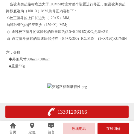
当被测突起路标底边大于100MM时应对整个装置进行修正，假设被测突起
路标底边为（100+X）MM,则修正内容如下：
a)校正漏斗的上口长边为（120+X）MM;
b)导砂管的内径应至少（150+X）MM;
c) 通过校正漏斗的试验砂的质量应为(2.5+0.020 8X)KG,允差±2％;
d) 通过漏斗落砂的流速应保持在（0.4+X/300）KG/MIN―(1+X/120)KG/MIN
六，参数
◆外形尺寸300mm×500mm
◆重量5Kg
13391206166
热线电话
在线询价
首页
定位
留言