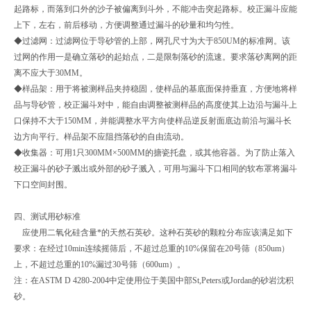
起路标，而落到口外的沙子被偏离到斗外，不能冲击突起路标。校正漏斗应能
上下，左右，前后移动，方便调整通过漏斗的砂量和均匀性。
◆过滤网：过滤网位于导砂管的上部，网孔尺寸为大于850UM的标准网。该
过网的作用一是确立落砂的起始点，二是限制落砂的流速。要求落砂离网的距
离不应大于30MM。
◆样品架：用于将被测样品夹持稳固，使样品的基底面保持垂直，方便地将样
品与导砂管，校正漏斗对中，能自由调整被测样品的高度使其上边沿与漏斗上
口保持不大于150MM，并能调整水平方向使样品逆反射面底边前沿与漏斗长
边方向平行。样品架不应阻挡落砂的自由流动。
◆收集器：可用1只300MM×500MM的搪瓷托盘，或其他容器。为了防止落入
校正漏斗的砂子溅出或外部的砂子溅入，可用与漏斗下口相同的软布罩将漏斗
下口空间封围。
四、测试用砂标准
应使用二氧化硅含量*的天然石英砂。这种石英砂的颗粒分布应该满足如下
要求：在经过10min连续摇筛后，不超过总重的10%保留在20号筛（850um）
上，不超过总重的10%漏过30号筛（600um）。
注：在ASTM D 4280-2004中定使用位于美国中部St,Peters或Jordan的砂岩沈积
砂。