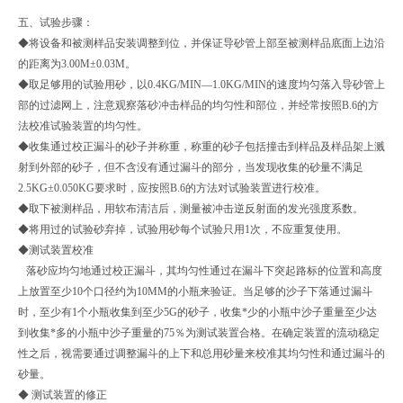
五、试验步骤：
◆将设备和被测样品安装调整到位，并保证导砂管上部至被测样品底面上边沿
的距离为3.00M±0.03M。
◆取足够用的试验用砂，以0.4KG/MIN―1.0KG/MIN的速度均匀落入导砂管上
部的过滤网上，注意观察落砂冲击样品的均匀性和部位，并经常按照B.6的方
法校准试验装置的均匀性。
◆收集通过校正漏斗的砂子并称重，称重的砂子包括撞击到样品及样品架上溅
射到外部的砂子，但不含没有通过漏斗的部分，当发现收集的砂量不满足
2.5KG±0.050KG要求时，应按照B.6的方法对试验装置进行校准。
◆取下被测样品，用软布清洁后，测量被冲击逆反射面的发光强度系数。
◆将用过的试验砂弃掉，试验用砂每个试验只用1次，不应重复使用。
◆测试装置校准
落砂应均匀地通过校正漏斗，其均匀性通过在漏斗下突起路标的位置和高度
上放置至少10个口径约为10MM的小瓶来验证。当足够的沙子下落通过漏斗
时，至少有1个小瓶收集到至少5G的砂子，收集*少的小瓶中沙子重量至少达
到收集*多的小瓶中沙子重量的75％为测试装置合格。在确定装置的流动稳定
性之后，视需要通过调整漏斗的上下和总用砂量来校准其均匀性和通过漏斗的
砂量。
◆ 测试装置的修正