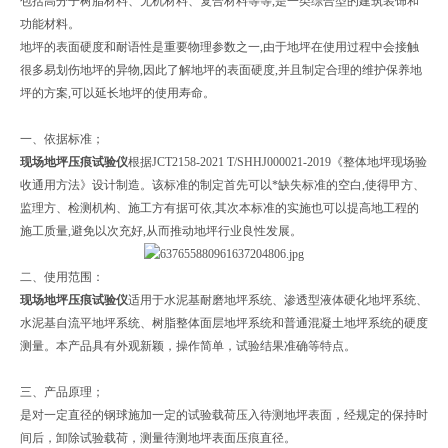
包括高分子树脂材料、无机材料、复合材料等等,是一类综合型的建筑装饰和
功能材料。
地坪的表面硬度和耐语性是重要物理参数之一,由于地坪在使用过程中会接触
很多易划伤地坪的异物,因此了解地坪的表面硬度,并且制定合理的维护保养地
坪的方案,可以延长地坪的使用寿命。
一、依据标准；
现场地坪压痕试验仪
根据JCT2158-2021 T/SHHJ000021-2019《整体地坪现场验
收通用方法》设计制造。该标准的制定首先可以*缺失标准的空白,使得甲方、
监理方、检测机构、施工方有据可依,其次本标准的实施也可以提高地工程的
施工质量,避免以次充好,从而推动地坪行业良性发展。
二、使用范围：
现场地坪压痕试验仪
适用于水泥基耐磨地坪系统、渗透型液体硬化地坪系统、
水泥基自流平地坪系统、树脂整体面层地坪系统和普通混凝土地坪系统的硬度
测量。本产品具有外观新颖，操作简单，试验结果准确等特点。
三、产品原理；
是对一定直径的钢球施加一定的试验载荷压入待测地坪表面，经规定的保持时
间后，卸除试验载荷，测量待测地坪表面压痕直径。