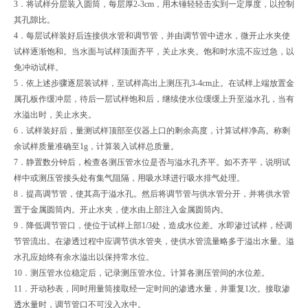
3．将试样分层装入圆筒，每层厚2-3cm，用木锤轻轻击实到一定厚度，以控制
其孔隙比。
4．每层试样装好后连接供水管和调节管，并由调节管中进水，微开止水夹使
试样逐渐饱和。当水面与试样顶面齐平，关止水夹。饱和时水流不应过急，以
免冲动试样。
5．依上述步骤逐层装试样，至试样高出上测压孔3-4cm止。在试样上端放置金
属孔板作缓冲层，待后一层试样饱和后，继续使水位缓缓上升至溢水孔，当有
水溢出时，关止水夹。
6．试样装好后，量测试样顶部至仪器上口的剩余高度，计算试样净高。称剩
余试样质量准确至1g，计算装入试样总质量。
7．静置数分钟后，检查各测压管水位是否与溢水孔齐平。如不齐平，说明试
样中或测压管接头处有集气阻隔，用吸水球进行吸水排气处理。
8．提高调节管，使其高于溢水孔。然后将调节管与供水管分开，并将供水管
置于金属圆筒内。开止水夹，使水由上部注入金属圆筒内。
9．降低调节管口，使位于试样上部1/3处，造成水位差。水即渗过试样，经调
节管流出。在渗透过程中应调节供水管夹，使供水管流量略多于溢出水量。溢
水孔应始终有余水溢出以保持常水位。
10．测压管水位稳定后，记录测压管水位。计算各测压管间的水位差。
11．开动秒表，同时用量筒接取经一定时间的渗透水量，并重复1次。接取渗
透水量时，调节管口不可没入水中。