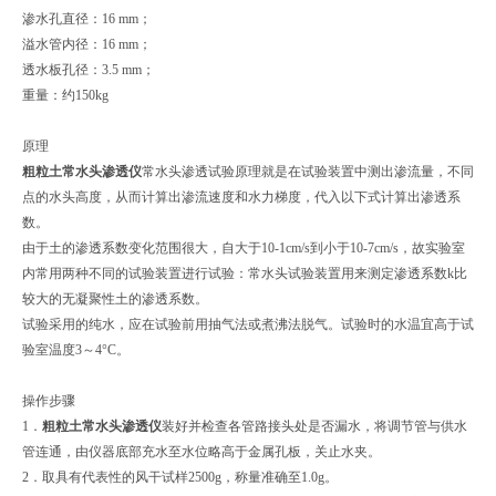
渗水孔直径：16 mm；
溢水管内径：16 mm；
透水板孔径：3.5 mm；
重量：约150kg
原理
粗粒土常水头渗透仪
常水头渗透试验原理就是在试验装置中测出渗流量，不同
点的水头高度，从而计算出渗流速度和水力梯度，代入以下式计算出渗透系
数。
由于土的渗透系数变化范围很大，自大于10-1cm/s到小于10-7cm/s，故实验室
内常用两种不同的试验装置进行试验：常水头试验装置用来测定渗透系数k比
较大的无凝聚性土的渗透系数。
试验采用的纯水，应在试验前用抽气法或煮沸法脱气。试验时的水温宜高于试
验室温度3～4°C。
操作步骤
1．
粗粒土常水头渗透仪
装好并检查各管路接头处是否漏水，将调节管与供水
管连通，由仪器底部充水至水位略高于金属孔板，关止水夹。
2．取具有代表性的风干试样2500g，称量准确至1.0g。